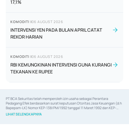
17,1%
KOMODITI
|
06 AUGUST 2026
INTERVENSI YEN PADA BULAN APRIL CATAT
REKOR HARIAN
KOMODITI
|
06 AUGUST 2026
RBI KEMUNGKINAN INTERVENSI GUNA KURANGI
TEKANAN KE RUPEE
PT BCA Sekuritas telah memperoleh izin usaha sebagai Perantara 
Pedagang Efek berdasarkan surat keputusan Otoritas Jasa Keuangan (d.h 
Bapepam-LK) Nomor KEP-138/PM/1992 tanggal 11 Maret 1992 dan KEP-
06/D.04/2014 tanggal 28 Februari 2014, izin usaha sebagai Penjamin Emisi 
LIHAT SELENGKAPNYA
Efek berdasarkan surat keputusan Otoritas Jasa Keuangan Nomor KEP-
12/PM/PEE/1997 tanggal 24 September 1997 dan KEP-07/D.04/2014 
tanggal 28 Februari 2014, izin usaha sebagai penyedia Jasa Konsultasi 