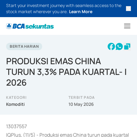
Start your investment journey with seamless access to the
stock market wherever you are.
Learn More
BERITA HARIAN
PRODUKSI EMAS CHINA
TURUN 3,3% PADA KUARTAL- I
2026
KATEGORI
TERBIT PADA
Komoditi
10 May 2026
13037557
IQPlus, (11/5) - Produksi emas China turun pada kuartal