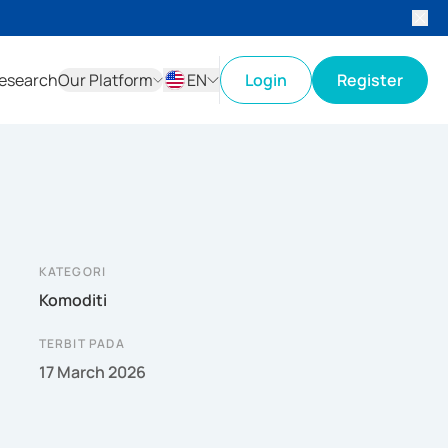
esearch
Our Platform
EN
Login
Register
ID
EN
KATEGORI
Komoditi
TERBIT PADA
17 March 2026