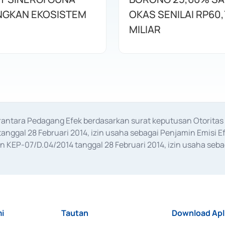
GKAN EKOSISTEM
OKAS SENILAI RP60,
MILIAR
erantara Pedagang Efek berdasarkan surat keputusan Otorit
anggal 28 Februari 2014, izin usaha sebagai Penjamin Emisi E
KEP-07/D.04/2014 tanggal 28 Februari 2014, izin usaha sebag
rat keputusan Otoritas Jasa Keuangan Nomor S-67/PM.21/2017 t
aan Transaksi Sertifikat Deposito di Pasar Uang yang izinnya d
ansaksi, serta Penatausahaan dan Penyelesaian Transaksi Sur
i
Tautan
Download Apl