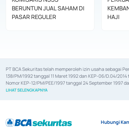
BERUNTUN JUAL SAHAM DI
KEMBAN
PASAR REGULER
HAJI
PT BCA Sekuritas telah memperoleh izin usaha sebagai P
138/PM/1992 tanggal 11 Maret 1992 dan KEP-06/D.04/2014 t
Nomor KEP-12/PM/PEE/1997 tanggal 24 September 1997 dan 
merger, akuisisi, divestasi, dan 
join venture
 berdasarkan su
LIHAT SELENGKAPNYA
dari Bank Indonesia antara lain sebagai Perantara Pelaksan
Bank Indonesia sebagai Lembaga Pendukung Penerbitan, Tr
tahun 2018.
Hubungi Kam