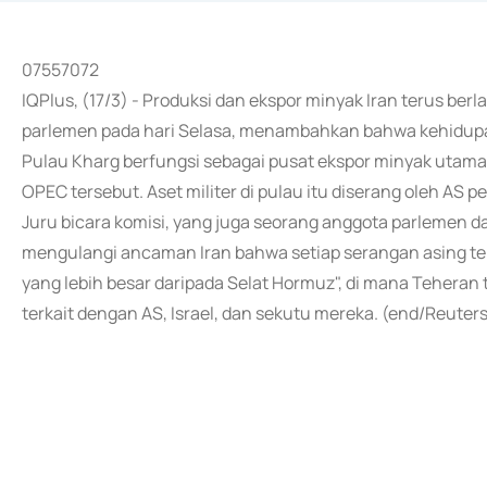
07557072
IQPlus, (17/3) - Produksi dan ekspor minyak Iran terus berl
parlemen pada hari Selasa, menambahkan bahwa kehidupan s
Pulau Kharg berfungsi sebagai pusat ekspor minyak utama
OPEC tersebut. Aset militer di pulau itu diserang oleh AS pe
Juru bicara komisi, yang juga seorang anggota parlemen da
mengulangi ancaman Iran bahwa setiap serangan asing t
yang lebih besar daripada Selat Hormuz", di mana Tehera
terkait dengan AS, Israel, dan sekutu mereka. (end/Reuter