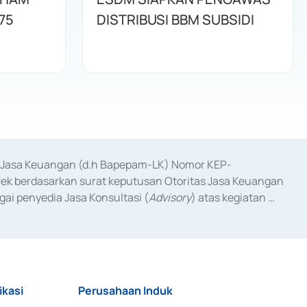
75
DISTRIBUSI BBM SUBSIDI
as Jasa Keuangan (d.h Bapepam-LK) Nomor KEP-
fek berdasarkan surat keputusan Otoritas Jasa Keuangan 
ai penyedia Jasa Konsultasi (
Advisory
) atas kegiatan 
anggal 3 Februari 2017, dan beberapa izin usaha lainnya 
iterbitkan pada tahun 2017 dan izin usaha lainnya dari 
at Berharga Komersial yang izinnya diterbitkan pada 
ikasi
Perusahaan Induk