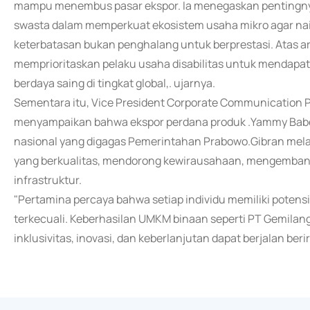
mampu menembus pasar ekspor. Ia menegaskan pentingnya
swasta dalam memperkuat ekosistem usaha mikro agar nai
keterbatasan bukan penghalang untuk berprestasi. Atas 
memprioritaskan pelaku usaha disabilitas untuk mendapat
berdaya saing di tingkat global,. ujarnya.
Sementara itu, Vice President Corporate Communication P
menyampaikan bahwa ekspor perdana produk .Yammy Babe
nasional yang digagas Pemerintahan Prabowo.Gibran melalu
yang berkualitas, mendorong kewirausahaan, mengembang
infrastruktur.
"Pertamina percaya bahwa setiap individu memiliki potens
terkecuali. Keberhasilan UMKM binaan seperti PT Gemila
inklusivitas, inovasi, dan keberlanjutan dapat berjalan beri