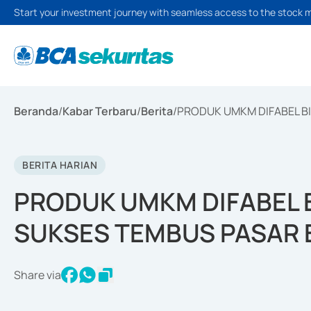
Start your investment journey with seamless access to the stock 
Beranda
/
Kabar Terbaru
/
Berita
/
PRODUK UMKM DIFABEL B
BERITA HARIAN
PRODUK UMKM DIFABEL 
SUKSES TEMBUS PASAR 
Share via