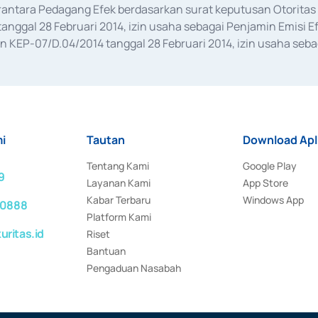
erantara Pedagang Efek berdasarkan surat keputusan Otorit
anggal 28 Februari 2014, izin usaha sebagai Penjamin Emisi E
KEP-07/D.04/2014 tanggal 28 Februari 2014, izin usaha sebag
rat keputusan Otoritas Jasa Keuangan Nomor S-67/PM.21/2017 t
aan Transaksi Sertifikat Deposito di Pasar Uang yang izinnya d
ansaksi, serta Penatausahaan dan Penyelesaian Transaksi Sur
i
Tautan
Download Apl
Tentang Kami
Google Play
9
Layanan Kami
App Store
Kabar Terbaru
Windows App
 0888
Platform Kami
ritas.id
Riset
Bantuan
Pengaduan Nasabah