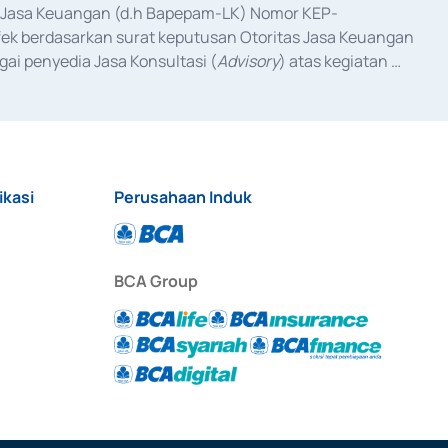
as Jasa Keuangan (d.h Bapepam-LK) Nomor KEP-
fek berdasarkan surat keputusan Otoritas Jasa Keuangan 
ai penyedia Jasa Konsultasi (
Advisory
) atas kegiatan 
anggal 3 Februari 2017, dan beberapa izin usaha lainnya 
iterbitkan pada tahun 2017 dan izin usaha lainnya dari 
at Berharga Komersial yang izinnya diterbitkan pada 
ikasi
Perusahaan Induk
BCA Group