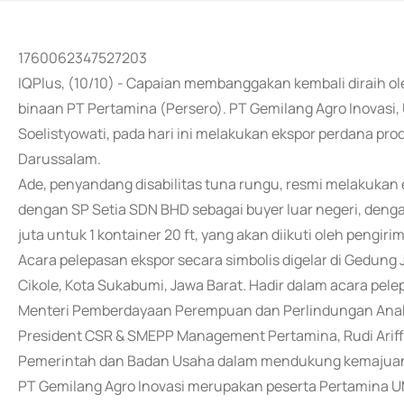
1760062347527203
IQPlus, (10/10) - Capaian membanggakan kembali diraih o
binaan PT Pertamina (Persero). PT Gemilang Agro Inovasi
Soelistyowati, pada hari ini melakukan ekspor perdana pr
Darussalam.
Ade, penyandang disabilitas tuna rungu, resmi melakukan
dengan SP Setia SDN BHD sebagai buyer luar negeri, dengan
juta untuk 1 kontainer 20 ft, yang akan diikuti oleh pengir
Acara pelepasan ekspor secara simbolis digelar di Gedung 
Cikole, Kota Sukabumi, Jawa Barat. Hadir dalam acara pe
Menteri Pemberdayaan Perempuan dan Perlindungan Anak, 
President CSR & SMEPP Management Pertamina, Rudi Ariffi
Pemerintah dan Badan Usaha dalam mendukung kemaju
PT Gemilang Agro Inovasi merupakan peserta Pertamina U