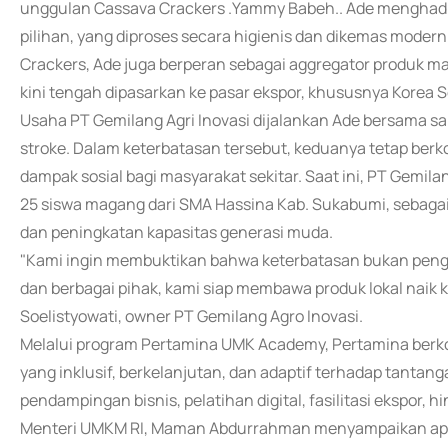
unggulan Cassava Crackers .Yammy Babeh.. Ade menghadir
pilihan, yang diproses secara higienis dan dikemas moder
Crackers, Ade juga berperan sebagai aggregator produk m
kini tengah dipasarkan ke pasar ekspor, khususnya Korea S
Usaha PT Gemilang Agri Inovasi dijalankan Ade bersama sa
stroke. Dalam keterbatasan tersebut, keduanya tetap 
dampak sosial bagi masyarakat sekitar. Saat ini, PT Gemi
25 siswa magang dari SMA Hassina Kab. Sukabumi, sebagai 
dan peningkatan kapasitas generasi muda.
"Kami ingin membuktikan bahwa keterbatasan bukan peng
dan berbagai pihak, kami siap membawa produk lokal naik 
Soelistyowati, owner PT Gemilang Agro Inovasi.
Melalui program Pertamina UMK Academy, Pertamina be
yang inklusif, berkelanjutan, dan adaptif terhadap tanta
pendampingan bisnis, pelatihan digital, fasilitasi ekspor, h
Menteri UMKM RI, Maman Abdurrahman menyampaikan apres