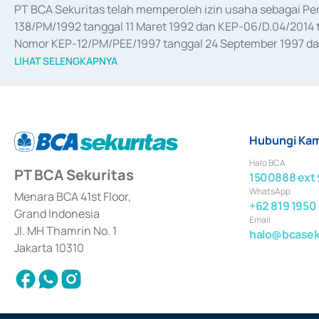
PT BCA Sekuritas telah memperoleh izin usaha sebagai P
138/PM/1992 tanggal 11 Maret 1992 dan KEP-06/D.04/2014 t
Nomor KEP-12/PM/PEE/1997 tanggal 24 September 1997 dan 
merger, akuisisi, divestasi, dan 
join venture
 berdasarkan su
LIHAT SELENGKAPNYA
dari Bank Indonesia antara lain sebagai Perantara Pelaksan
Bank Indonesia sebagai Lembaga Pendukung Penerbitan, Tr
tahun 2018.
Hubungi Kam
Halo BCA
PT BCA Sekuritas
1500888 ext 
WhatsApp
Menara BCA 41st Floor,
+62 819 1950
Grand Indonesia
Email
Jl. MH Thamrin No. 1
halo@bcaseku
Jakarta 10310