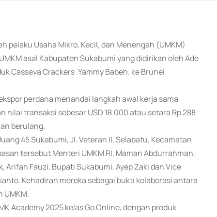
leh pelaku Usaha Mikro, Kecil, dan Menengah (UMKM)
, UMKM asal Kabupaten Sukabumi yang didirikan oleh Ade
oduk Cassava Crackers .Yammy Babeh. ke Brunei
 ekspor perdana menandai langkah awal kerja sama
 nilai transaksi sebesar USD 18.000 atau setara Rp 288
iman berulang.
Juang 45 Sukabumi, Jl. Veteran II, Selabatu, Kecamatan
lepasan tersebut Menteri UMKM RI, Maman Abdurrahman,
Arifah Fauzi, Bupati Sukabumi, Ayep Zaki dan Vice
anto. Kehadiran mereka sebagai bukti kolaborasi antara
an UMKM.
MK Academy 2025 kelas Go Online, dengan produk