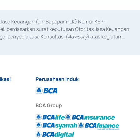
as Jasa Keuangan (d.h Bapepam-LK) Nomor KEP-
fek berdasarkan surat keputusan Otoritas Jasa Keuangan 
ai penyedia Jasa Konsultasi (
Advisory
) atas kegiatan 
anggal 3 Februari 2017, dan beberapa izin usaha lainnya 
iterbitkan pada tahun 2017 dan izin usaha lainnya dari 
at Berharga Komersial yang izinnya diterbitkan pada 
ikasi
Perusahaan Induk
BCA Group