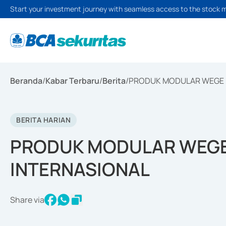
Start your investment journey with seamless access to the stock 
Beranda
/
Kabar Terbaru
/
Berita
/
PRODUK MODULAR WEGE R
BERITA HARIAN
PRODUK MODULAR WEGE 
INTERNASIONAL
Share via