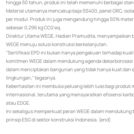
hingga 50 tahun, produk ini telah memenuhi berbagai stan
Material utamanya mencakup baja SS400, panel GRC, isolasi
per modul. Produk ini juga mengandung hingga 50% materi
sebesar 0,296 kg CO2 eq.
Direktur Utama WEGE, Hadian Pramudita, menyampaikan ba
WEGE menuju solusi konstruksi berkelanjutan.
"Sertifikasi EPD ini bukan hanya pengakuan terhadap kualit
komitmen WEGE dalam mendukung agenda dekarbonisasi ind
dalam menciptakan bangunan yang tidak hanya kuat dan ef
lingkungan," tegasnya.
Keberhasilan ini membuka peluang lebih luas bagi produk
internasional, terutama yang mensyaratkan efisiensi karbo
atau EDGE.
Ini sekaligus memperkuat peran WEGE dalam mendukung ta
prinsip ESG di sektor konstruksi Indonesia. (end)