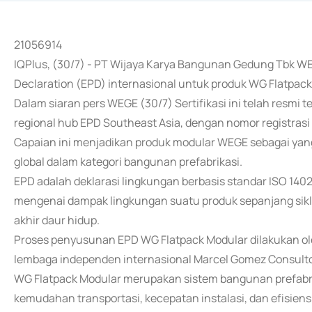
21056914
IQPlus, (30/7) - PT Wijaya Karya Bangunan Gedung Tbk WE
Declaration (EPD) internasional untuk produk WG Flatpack
Dalam siaran pers WEGE (30/7) Sertifikasi ini telah resmi t
regional hub EPD Southeast Asia, dengan nomor registrasi
Capaian ini menjadikan produk modular WEGE sebagai ya
global dalam kategori bangunan prefabrikasi.
EPD adalah deklarasi lingkungan berbasis standar ISO 140
mengenai dampak lingkungan suatu produk sepanjang siklu
akhir daur hidup.
Proses penyusunan EPD WG Flatpack Modular dilakukan oleh 
lembaga independen internasional Marcel Gomez Consulto
WG Flatpack Modular merupakan sistem bangunan prefabri
kemudahan transportasi, kecepatan instalasi, dan efisiensi