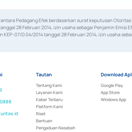
erantara Pedagang Efek berdasarkan surat keputusan Otorit
anggal 28 Februari 2014, izin usaha sebagai Penjamin Emisi E
KEP-07/D.04/2014 tanggal 28 Februari 2014, izin usaha sebag
rat keputusan Otoritas Jasa Keuangan Nomor S-67/PM.21/2017 t
aan Transaksi Sertifikat Deposito di Pasar Uang yang izinnya d
ansaksi, serta Penatausahaan dan Penyelesaian Transaksi Sur
i
Tautan
Download Apl
Tentang Kami
Google Play
9
Layanan Kami
App Store
Kabar Terbaru
Windows App
 0888
Platform Kami
ritas.id
Riset
Bantuan
Pengaduan Nasabah