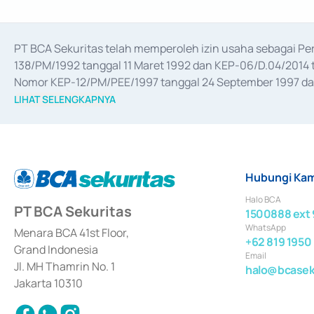
PT BCA Sekuritas telah memperoleh izin usaha sebagai P
138/PM/1992 tanggal 11 Maret 1992 dan KEP-06/D.04/2014 t
Nomor KEP-12/PM/PEE/1997 tanggal 24 September 1997 dan 
merger, akuisisi, divestasi, dan 
join venture
 berdasarkan su
LIHAT SELENGKAPNYA
dari Bank Indonesia antara lain sebagai Perantara Pelaksan
Bank Indonesia sebagai Lembaga Pendukung Penerbitan, Tr
tahun 2018.
Hubungi Kam
Halo BCA
PT BCA Sekuritas
1500888 ext 
WhatsApp
Menara BCA 41st Floor,
+62 819 1950
Grand Indonesia
Email
Jl. MH Thamrin No. 1
halo@bcaseku
Jakarta 10310