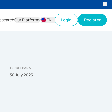
esearch
Our Platform
EN
Login
Register
ID
EN
TERBIT PADA
30 July 2025