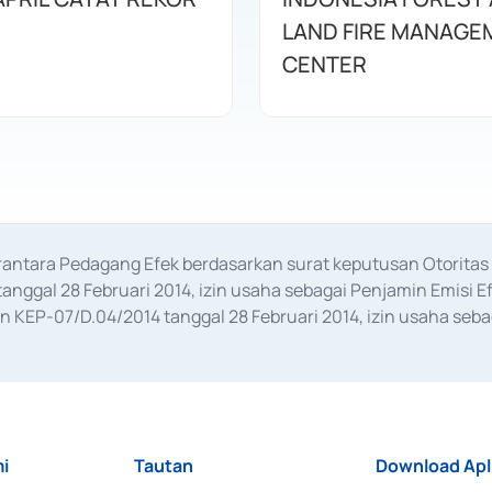
LAND FIRE MANAGE
CENTER
erantara Pedagang Efek berdasarkan surat keputusan Otorit
anggal 28 Februari 2014, izin usaha sebagai Penjamin Emisi E
KEP-07/D.04/2014 tanggal 28 Februari 2014, izin usaha sebag
rat keputusan Otoritas Jasa Keuangan Nomor S-67/PM.21/2017 t
aan Transaksi Sertifikat Deposito di Pasar Uang yang izinnya d
ansaksi, serta Penatausahaan dan Penyelesaian Transaksi Sur
i
Tautan
Download Apl