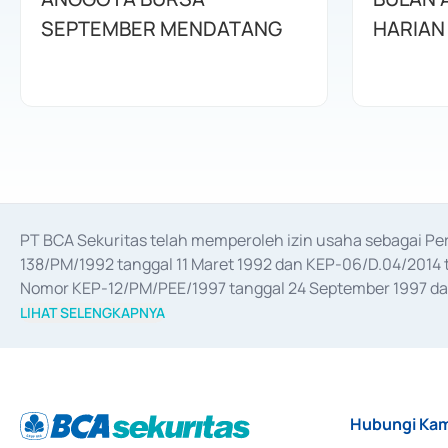
SEPTEMBER MENDATANG
HARIAN
PT BCA Sekuritas telah memperoleh izin usaha sebagai P
138/PM/1992 tanggal 11 Maret 1992 dan KEP-06/D.04/2014 t
Nomor KEP-12/PM/PEE/1997 tanggal 24 September 1997 dan 
merger, akuisisi, divestasi, dan 
join venture
 berdasarkan su
LIHAT SELENGKAPNYA
dari Bank Indonesia antara lain sebagai Perantara Pelaksan
Bank Indonesia sebagai Lembaga Pendukung Penerbitan, Tr
tahun 2018.
Hubungi Kam