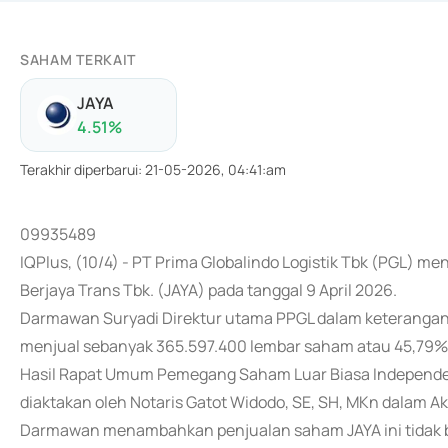
SAHAM TERKAIT
JAYA
4.51
%
Terakhir diperbarui
:
21-05-2026, 04:41:am
09935489
IQPlus, (10/4) - PT Prima Globalindo Logistik Tbk (PGL) m
Berjaya Trans Tbk. (JAYA) pada tanggal 9 April 2026.
Darmawan Suryadi Direktur utama PPGL dalam keterangan
menjual sebanyak 365.597.400 lembar saham atau 45,79% d
Hasil Rapat Umum Pemegang Saham Luar Biasa Independen
diaktakan oleh Notaris Gatot Widodo, SE, SH, MKn dalam Ak
Darmawan menambahkan penjualan saham JAYA ini tidak b