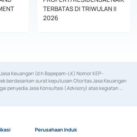
MENT
TERBATAS DI TRIWULAN II
2026
as Jasa Keuangan (d.h Bapepam-LK) Nomor KEP-
fek berdasarkan surat keputusan Otoritas Jasa Keuangan 
ai penyedia Jasa Konsultasi (
Advisory
) atas kegiatan 
anggal 3 Februari 2017, dan beberapa izin usaha lainnya 
iterbitkan pada tahun 2017 dan izin usaha lainnya dari 
at Berharga Komersial yang izinnya diterbitkan pada 
ikasi
Perusahaan Induk