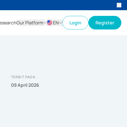
esearch
Our Platform
EN
Login
Register
ID
EN
TERBIT PADA
09 April 2026