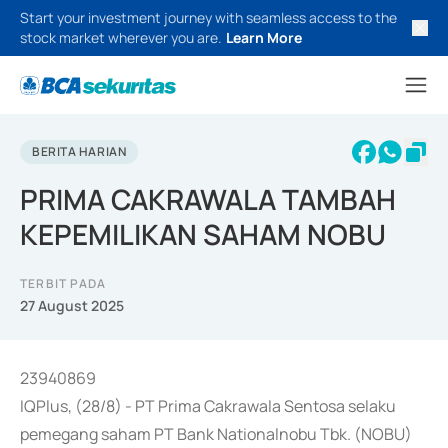
Start your investment journey with seamless access to the
stock market wherever you are.
Learn More
BERITA HARIAN
PRIMA CAKRAWALA TAMBAH
KEPEMILIKAN SAHAM NOBU
TERBIT PADA
27 August 2025
23940869
IQPlus, (28/8) - PT Prima Cakrawala Sentosa selaku
pemegang saham PT Bank Nationalnobu Tbk. (NOBU)