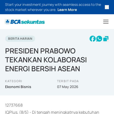
Start your investment journey with seamless access to the
stock market wherever you are.
Learn More
BERITA HARIAN
PRESIDEN PRABOWO
TEKANKAN KOLABORASI
ENERGI BERSIH ASEAN
KATEGORI
TERBIT PADA
Ekonomi Bisnis
07 May 2026
12737668
IQPlus, (8/5) - Di tengah meningkatnya kebutuhan