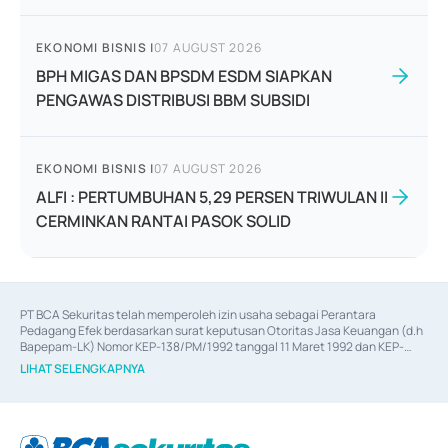
EKONOMI BISNIS
|
07 AUGUST 2026
BPH MIGAS DAN BPSDM ESDM SIAPKAN
PENGAWAS DISTRIBUSI BBM SUBSIDI
EKONOMI BISNIS
|
07 AUGUST 2026
ALFI : PERTUMBUHAN 5,29 PERSEN TRIWULAN II
CERMINKAN RANTAI PASOK SOLID
PT BCA Sekuritas telah memperoleh izin usaha sebagai Perantara 
Pedagang Efek berdasarkan surat keputusan Otoritas Jasa Keuangan (d.h 
Bapepam-LK) Nomor KEP-138/PM/1992 tanggal 11 Maret 1992 dan KEP-
06/D.04/2014 tanggal 28 Februari 2014, izin usaha sebagai Penjamin Emisi 
LIHAT SELENGKAPNYA
Efek berdasarkan surat keputusan Otoritas Jasa Keuangan Nomor KEP-
12/PM/PEE/1997 tanggal 24 September 1997 dan KEP-07/D.04/2014 
tanggal 28 Februari 2014, izin usaha sebagai penyedia Jasa Konsultasi 
(
Advisory
) atas kegiatan merger, akuisisi, divestasi, dan 
join venture
berdasarkan surat keputusan Otoritas Jasa Keuangan Nomor S-