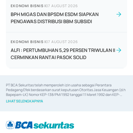
EKONOMI BISNIS
|
07 AUGUST 2026
BPH MIGAS DAN BPSDM ESDM SIAPKAN
PENGAWAS DISTRIBUSI BBM SUBSIDI
EKONOMI BISNIS
|
07 AUGUST 2026
ALFI : PERTUMBUHAN 5,29 PERSEN TRIWULAN II
CERMINKAN RANTAI PASOK SOLID
PT BCA Sekuritas telah memperoleh izin usaha sebagai Perantara 
Pedagang Efek berdasarkan surat keputusan Otoritas Jasa Keuangan (d.h 
Bapepam-LK) Nomor KEP-138/PM/1992 tanggal 11 Maret 1992 dan KEP-
06/D.04/2014 tanggal 28 Februari 2014, izin usaha sebagai Penjamin Emisi 
LIHAT SELENGKAPNYA
Efek berdasarkan surat keputusan Otoritas Jasa Keuangan Nomor KEP-
12/PM/PEE/1997 tanggal 24 September 1997 dan KEP-07/D.04/2014 
tanggal 28 Februari 2014, izin usaha sebagai penyedia Jasa Konsultasi 
(
Advisory
) atas kegiatan merger, akuisisi, divestasi, dan 
join venture
berdasarkan surat keputusan Otoritas Jasa Keuangan Nomor S-
67/PM.21/2017 tanggal 3 Februari 2017, dan beberapa izin usaha lainnya 
dari Bank Indonesia antara lain sebagai Perantara Pelaksanaan Transaksi 