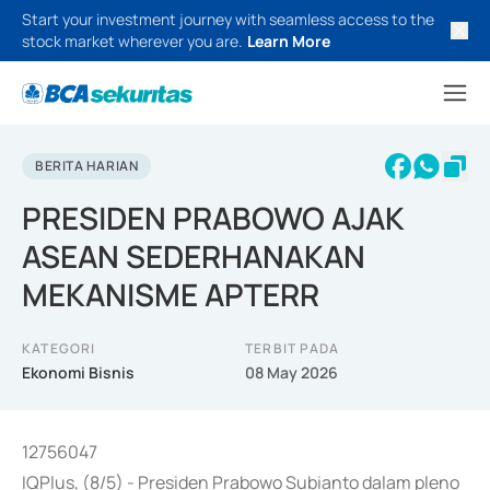
Start your investment journey with seamless access to the
stock market wherever you are.
Learn More
BERITA HARIAN
PRESIDEN PRABOWO AJAK
ASEAN SEDERHANAKAN
MEKANISME APTERR
KATEGORI
TERBIT PADA
Ekonomi Bisnis
08 May 2026
12756047
IQPlus, (8/5) - Presiden Prabowo Subianto dalam pleno