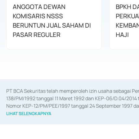
ANGGOTA DEWAN
BPKH D
KOMISARIS NSSS
PERKUA
BERUNTUN JUAL SAHAM DI
KEMBAN
PASAR REGULER
HAJI
PT BCA Sekuritas telah memperoleh izin usaha sebagai P
138/PM/1992 tanggal 11 Maret 1992 dan KEP-06/D.04/2014 t
Nomor KEP-12/PM/PEE/1997 tanggal 24 September 1997 dan 
merger, akuisisi, divestasi, dan 
join venture
 berdasarkan su
LIHAT SELENGKAPNYA
dari Bank Indonesia antara lain sebagai Perantara Pelaksan
Bank Indonesia sebagai Lembaga Pendukung Penerbitan, Tr
tahun 2018.