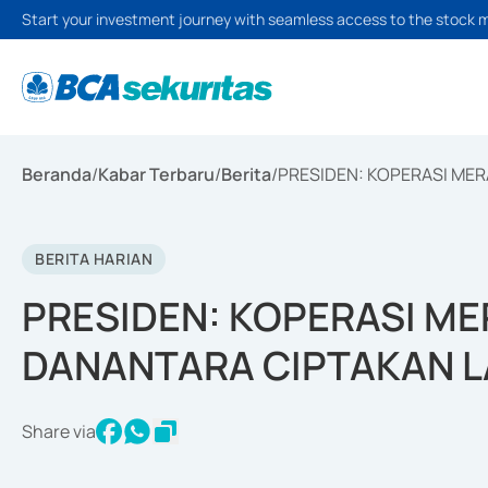
Start your investment journey with seamless access to the stock 
Beranda
/
Kabar Terbaru
/
Berita
/
PRESIDEN: KOPERASI ME
BERITA HARIAN
PRESIDEN: KOPERASI ME
DANANTARA CIPTAKAN L
Share via