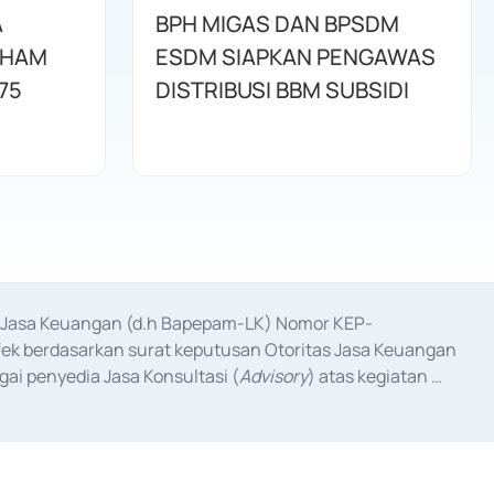
A
BPH MIGAS DAN BPSDM
AHAM
ESDM SIAPKAN PENGAWAS
75
DISTRIBUSI BBM SUBSIDI
as Jasa Keuangan (d.h Bapepam-LK) Nomor KEP-
fek berdasarkan surat keputusan Otoritas Jasa Keuangan 
ai penyedia Jasa Konsultasi (
Advisory
) atas kegiatan 
anggal 3 Februari 2017, dan beberapa izin usaha lainnya 
iterbitkan pada tahun 2017 dan izin usaha lainnya dari 
at Berharga Komersial yang izinnya diterbitkan pada 