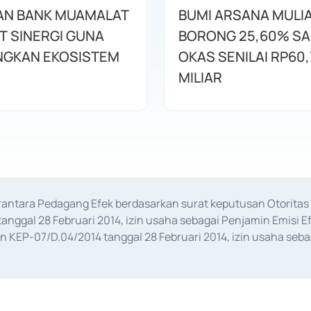
AN BANK MUAMALAT
BUMI ARSANA MULI
T SINERGI GUNA
BORONG 25,60% S
GKAN EKOSISTEM
OKAS SENILAI RP60,
MILIAR
erantara Pedagang Efek berdasarkan surat keputusan Otorit
anggal 28 Februari 2014, izin usaha sebagai Penjamin Emisi E
KEP-07/D.04/2014 tanggal 28 Februari 2014, izin usaha sebag
rat keputusan Otoritas Jasa Keuangan Nomor S-67/PM.21/2017 t
aan Transaksi Sertifikat Deposito di Pasar Uang yang izinnya d
ansaksi, serta Penatausahaan dan Penyelesaian Transaksi Sur