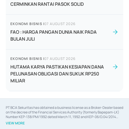
CERMINKAN RANTAI PASOK SOLID
EKONOMI BISNIS
|
07 AUGUST 2026
FAO : HARGA PANGAN DUNIA NAIK PADA
BULAN JULI
EKONOMI BISNIS
|
07 AUGUST 2026
HUTAMA KARYA PASTIKAN KESIAPAN DANA
PELUNASAN OBLIGASI DAN SUKUK RP250
MILIAR
PT BCA Sekuritas has obtained a business license as a Broker-Dealer based
on the decree of the Financial Services Authority (formerly Bapepam-LK)
Number KEP-138/PM/1992 dated March 11, 1992 and KEP-06/D.04/2014
dated February 28, 2014, a business license as an Underwriter based on the
VIEW MORE
decree of the Financial Services Authority Number KEP-12/PM/PEE/1997