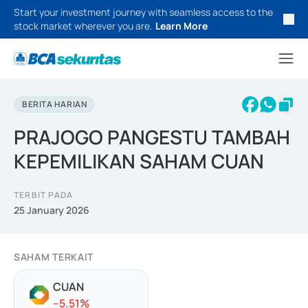
Start your investment journey with seamless access to the
stock market wherever you are.
Learn More
BERITA HARIAN
PRAJOGO PANGESTU TAMBAH
KEPEMILIKAN SAHAM CUAN
TERBIT PADA
25 January 2026
SAHAM TERKAIT
CUAN
-
-5.51
%