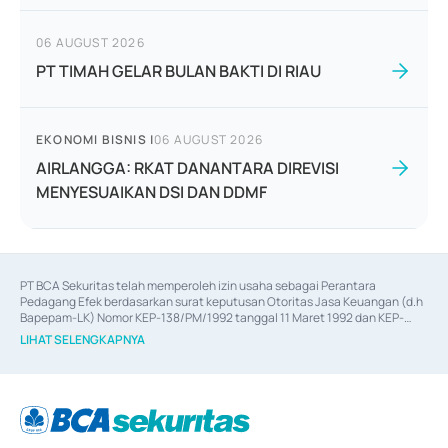
06 AUGUST 2026
PT TIMAH GELAR BULAN BAKTI DI RIAU
EKONOMI BISNIS
|
06 AUGUST 2026
AIRLANGGA: RKAT DANANTARA DIREVISI
MENYESUAIKAN DSI DAN DDMF
PT BCA Sekuritas telah memperoleh izin usaha sebagai Perantara 
Pedagang Efek berdasarkan surat keputusan Otoritas Jasa Keuangan (d.h 
Bapepam-LK) Nomor KEP-138/PM/1992 tanggal 11 Maret 1992 dan KEP-
06/D.04/2014 tanggal 28 Februari 2014, izin usaha sebagai Penjamin Emisi 
LIHAT SELENGKAPNYA
Efek berdasarkan surat keputusan Otoritas Jasa Keuangan Nomor KEP-
12/PM/PEE/1997 tanggal 24 September 1997 dan KEP-07/D.04/2014 
tanggal 28 Februari 2014, izin usaha sebagai penyedia Jasa Konsultasi 
(
Advisory
) atas kegiatan merger, akuisisi, divestasi, dan 
join venture
berdasarkan surat keputusan Otoritas Jasa Keuangan Nomor S-
67/PM.21/2017 tanggal 3 Februari 2017, dan beberapa izin usaha lainnya 
dari Bank Indonesia antara lain sebagai Perantara Pelaksanaan Transaksi 