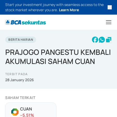
Start your investment journey with seamless access to the
stock market wherever you are.
Learn More
BERITA HARIAN
PRAJOGO PANGESTU KEMBALI
AKUMULASI SAHAM CUAN
TERBIT PADA
28 January 2026
SAHAM TERKAIT
CUAN
-
-5.51
%