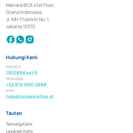
Penerbitan, Transaksi, serta Penatausahaan dan Penyelesaian Transaksi 
Menara BCA 41st Floor,
Surat Berharga Komersial yang izinnya diterbitkan pada tahun 2018.
Grand Indonesia
Jl. MH Thamrin No. 1
Jakarta 10310
Hubungi Kami
Halo BCA
1500888 ext 9
WhatsApp
+62 819 1950 0888
Email
halo@bcasekuritas.id
Tautan
Tentang Kami
Layanan Kami