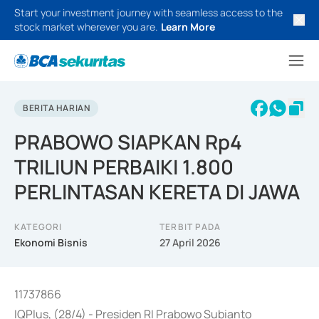
Start your investment journey with seamless access to the
stock market wherever you are.
Learn More
BERITA HARIAN
PRABOWO SIAPKAN Rp4
TRILIUN PERBAIKI 1.800
PERLINTASAN KERETA DI JAWA
KATEGORI
TERBIT PADA
Ekonomi Bisnis
27 April 2026
11737866
IQPlus, (28/4) - Presiden RI Prabowo Subianto