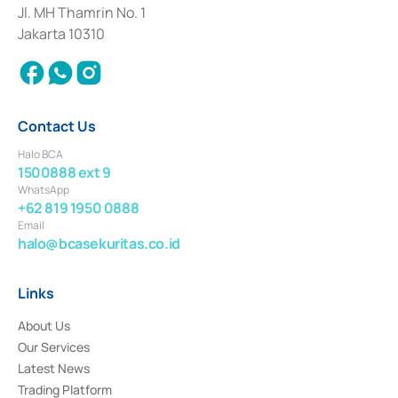
Institution for the Issuance, Transaction, and Administration and
Jl. MH Thamrin No. 1
Settlement of Commercial Paper Transactions whose license was issued in
Jakarta 10310
2018.
Contact Us
Halo BCA
1500888 ext 9
WhatsApp
+62 819 1950 0888
Email
halo@bcasekuritas.co.id
Links
About Us
Our Services
Latest News
Trading Platform