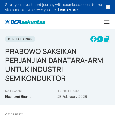
Start your investment journey with seamless access to the
stock market wherever you are.
Learn More
BERITA HARIAN
PRABOWO SAKSIKAN
PERJANJIAN DANATARA-ARM
UNTUK INDUSTRI
SEMIKONDUKTOR
KATEGORI
TERBIT PADA
Ekonomi Bisnis
23 February 2026