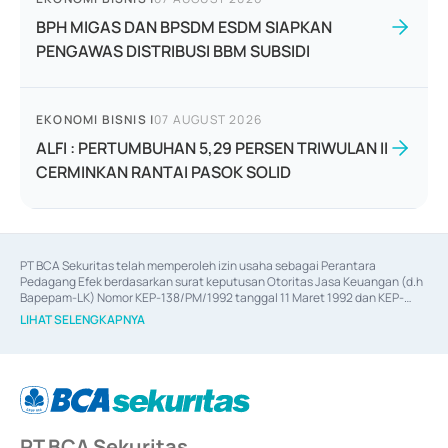
BPH MIGAS DAN BPSDM ESDM SIAPKAN
PENGAWAS DISTRIBUSI BBM SUBSIDI
EKONOMI BISNIS
|
07 AUGUST 2026
ALFI : PERTUMBUHAN 5,29 PERSEN TRIWULAN II
CERMINKAN RANTAI PASOK SOLID
PT BCA Sekuritas telah memperoleh izin usaha sebagai Perantara 
Pedagang Efek berdasarkan surat keputusan Otoritas Jasa Keuangan (d.h 
Bapepam-LK) Nomor KEP-138/PM/1992 tanggal 11 Maret 1992 dan KEP-
06/D.04/2014 tanggal 28 Februari 2014, izin usaha sebagai Penjamin Emisi 
LIHAT SELENGKAPNYA
Efek berdasarkan surat keputusan Otoritas Jasa Keuangan Nomor KEP-
12/PM/PEE/1997 tanggal 24 September 1997 dan KEP-07/D.04/2014 
tanggal 28 Februari 2014, izin usaha sebagai penyedia Jasa Konsultasi 
(
Advisory
) atas kegiatan merger, akuisisi, divestasi, dan 
join venture
berdasarkan surat keputusan Otoritas Jasa Keuangan Nomor S-
67/PM.21/2017 tanggal 3 Februari 2017, dan beberapa izin usaha lainnya 
dari Bank Indonesia antara lain sebagai Perantara Pelaksanaan Transaksi 
PT BCA Sekuritas
Sertifikat Deposito di Pasar Uang yang izinnya diterbitkan pada tahun 2017 