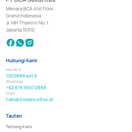
dan izin usaha lainnya dari Bank Indonesia sebagai Lembaga Pendukung 
Penerbitan, Transaksi, serta Penatausahaan dan Penyelesaian Transaksi 
Menara BCA 41st Floor,
Surat Berharga Komersial yang izinnya diterbitkan pada tahun 2018.
Grand Indonesia
Jl. MH Thamrin No. 1
Jakarta 10310
Hubungi Kami
Halo BCA
1500888 ext 9
WhatsApp
+62 819 1950 0888
Email
halo@bcasekuritas.id
Tautan
Tentang Kami