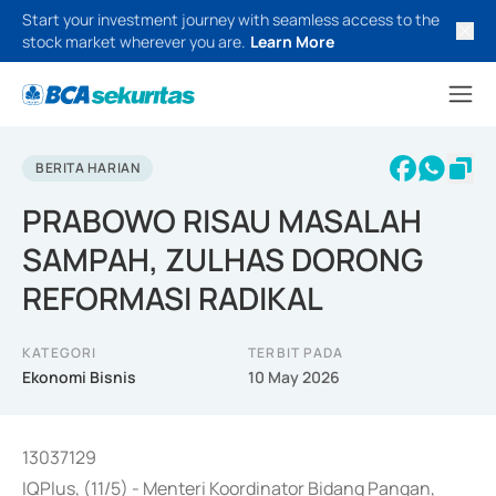
Start your investment journey with seamless access to the
stock market wherever you are.
Learn More
BERITA HARIAN
PRABOWO RISAU MASALAH
SAMPAH, ZULHAS DORONG
REFORMASI RADIKAL
KATEGORI
TERBIT PADA
Ekonomi Bisnis
10 May 2026
13037129
IQPlus, (11/5) - Menteri Koordinator Bidang Pangan,