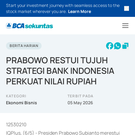
Start your investment journey with seamless access to the
stock market wherever you are.
Learn More
BERITA HARIAN
PRABOWO RESTUI TUJUH
STRATEGI BANK INDONESIA
PERKUAT NILAI RUPIAH
KATEGORI
TERBIT PADA
Ekonomi Bisnis
05 May 2026
12530210
IQPlus, (6/5) - Presiden Prabowo Subianto merestui