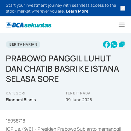
Start your investment journey with seamless access to the
stock market wherever you are.
Learn More
BERITA HARIAN
PRABOWO PANGGIL LUHUT
DAN CHATIB BASRI KE ISTANA
SELASA SORE
KATEGORI
TERBIT PADA
Ekonomi Bisnis
09 June 2026
15958718
IQPlus, (9/6) - Presiden Prabowo Subianto memanggil