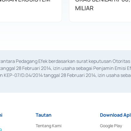
MILIAR
erantara Pedagang Efek berdasarkan surat keputusan Otorit
anggal 28 Februari 2014, izin usaha sebagai Penjamin Emisi E
KEP-07/D.04/2014 tanggal 28 Februari 2014, izin usaha sebag
rat keputusan Otoritas Jasa Keuangan Nomor S-67/PM.21/2017 t
aan Transaksi Sertifikat Deposito di Pasar Uang yang izinnya d
ansaksi, serta Penatausahaan dan Penyelesaian Transaksi Sur
i
Tautan
Download Apl
Tentang Kami
Google Play
9