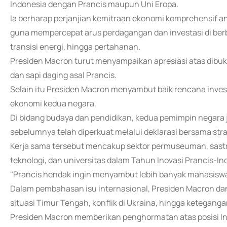
Indonesia dengan Prancis maupun Uni Eropa.
Ia berharap perjanjian kemitraan ekonomi komprehensif an
guna mempercepat arus perdagangan dan investasi di berbag
transisi energi, hingga pertahanan.
Presiden Macron turut menyampaikan apresiasi atas dibuka
dan sapi daging asal Prancis.
Selain itu Presiden Macron menyambut baik rencana inve
ekonomi kedua negara.
Di bidang budaya dan pendidikan, kedua pemimpin negar
sebelumnya telah diperkuat melalui deklarasi bersama str
Kerja sama tersebut mencakup sektor permuseuman, sastra
teknologi, dan universitas dalam Tahun Inovasi Prancis-In
"Prancis hendak ingin menyambut lebih banyak mahasiswa, p
Dalam pembahasan isu internasional, Presiden Macron d
situasi Timur Tengah, konflik di Ukraina, hingga ketegang
Presiden Macron memberikan penghormatan atas posisi In