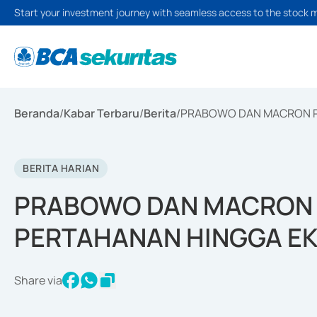
Start your investment journey with seamless access to the stock 
Beranda
/
Kabar Terbaru
/
Berita
/
PRABOWO DAN MACRON P
BERITA HARIAN
PRABOWO DAN MACRON P
PERTAHANAN HINGGA E
Share via