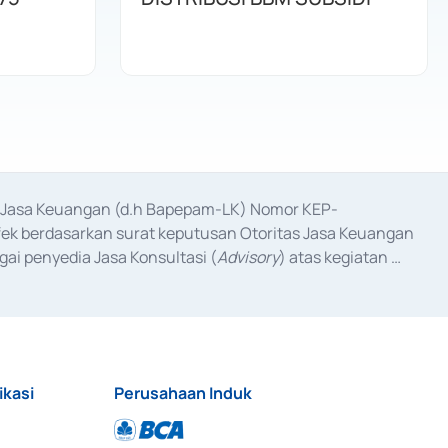
as Jasa Keuangan (d.h Bapepam-LK) Nomor KEP-
fek berdasarkan surat keputusan Otoritas Jasa Keuangan 
ai penyedia Jasa Konsultasi (
Advisory
) atas kegiatan 
anggal 3 Februari 2017, dan beberapa izin usaha lainnya 
iterbitkan pada tahun 2017 dan izin usaha lainnya dari 
at Berharga Komersial yang izinnya diterbitkan pada 
ikasi
Perusahaan Induk