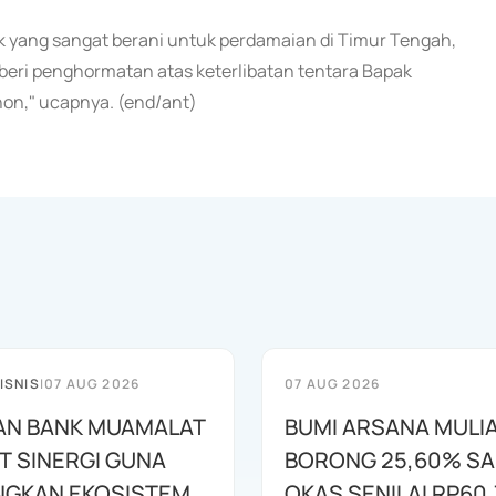
 yang sangat berani untuk perdamaian di Timur Tengah,
beri penghormatan atas keterlibatan tentara Bapak
on," ucapnya. (end/ant)
ISNIS
|
07 AUG 2026
07 AUG 2026
AN BANK MUAMALAT
BUMI ARSANA MULI
T SINERGI GUNA
BORONG 25,60% S
GKAN EKOSISTEM
OKAS SENILAI RP60,