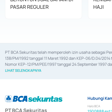
PASAR REGULER
HAJI
PT BCA Sekuritas telah memperoleh izin usaha sebagai P
138/PM/1992 tanggal 11 Maret 1992 dan KEP-06/D.04/2014 t
Nomor KEP-12/PM/PEE/1997 tanggal 24 September 1997 dan 
merger, akuisisi, divestasi, dan 
join venture
 berdasarkan su
LIHAT SELENGKAPNYA
dari Bank Indonesia antara lain sebagai Perantara Pelaksan
Bank Indonesia sebagai Lembaga Pendukung Penerbitan, Tr
tahun 2018.
Hubungi Kam
Halo BCA
PT BCA Sekuritas
1500888 ext 