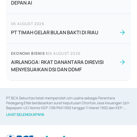
DEPAN AI
06 AUGUST 2026
PT TIMAH GELAR BULAN BAKTI DI RIAU
EKONOMI BISNIS
|
06 AUGUST 2026
AIRLANGGA: RKAT DANANTARA DIREVISI
MENYESUAIKAN DSI DAN DDMF
PT BCA Sekuritas telah memperoleh izin usaha sebagai Perantara 
Pedagang Efek berdasarkan surat keputusan Otoritas Jasa Keuangan (d.h 
Bapepam-LK) Nomor KEP-138/PM/1992 tanggal 11 Maret 1992 dan KEP-
06/D.04/2014 tanggal 28 Februari 2014, izin usaha sebagai Penjamin Emisi 
LIHAT SELENGKAPNYA
Efek berdasarkan surat keputusan Otoritas Jasa Keuangan Nomor KEP-
12/PM/PEE/1997 tanggal 24 September 1997 dan KEP-07/D.04/2014 
tanggal 28 Februari 2014, izin usaha sebagai penyedia Jasa Konsultasi 
(
Advisory
) atas kegiatan merger, akuisisi, divestasi, dan 
join venture