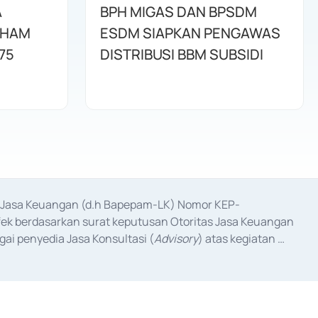
A
BPH MIGAS DAN BPSDM
AHAM
ESDM SIAPKAN PENGAWAS
75
DISTRIBUSI BBM SUBSIDI
as Jasa Keuangan (d.h Bapepam-LK) Nomor KEP-
fek berdasarkan surat keputusan Otoritas Jasa Keuangan 
ai penyedia Jasa Konsultasi (
Advisory
) atas kegiatan 
anggal 3 Februari 2017, dan beberapa izin usaha lainnya 
iterbitkan pada tahun 2017 dan izin usaha lainnya dari 
at Berharga Komersial yang izinnya diterbitkan pada 