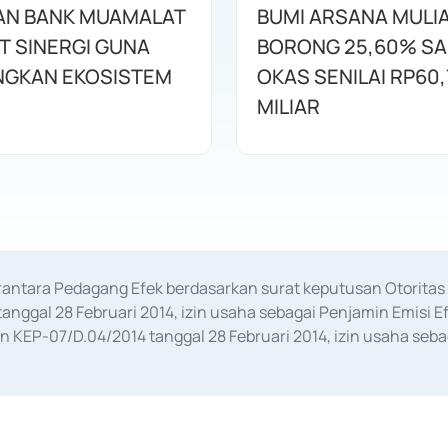
AN BANK MUAMALAT
BUMI ARSANA MULI
T SINERGI GUNA
BORONG 25,60% S
GKAN EKOSISTEM
OKAS SENILAI RP60,
MILIAR
erantara Pedagang Efek berdasarkan surat keputusan Otorit
anggal 28 Februari 2014, izin usaha sebagai Penjamin Emisi E
KEP-07/D.04/2014 tanggal 28 Februari 2014, izin usaha sebag
rat keputusan Otoritas Jasa Keuangan Nomor S-67/PM.21/2017 t
aan Transaksi Sertifikat Deposito di Pasar Uang yang izinnya d
ansaksi, serta Penatausahaan dan Penyelesaian Transaksi Sur