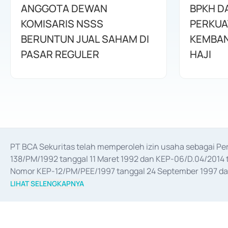
ANGGOTA DEWAN
BPKH D
KOMISARIS NSSS
PERKUA
BERUNTUN JUAL SAHAM DI
KEMBAN
PASAR REGULER
HAJI
PT BCA Sekuritas telah memperoleh izin usaha sebagai P
138/PM/1992 tanggal 11 Maret 1992 dan KEP-06/D.04/2014 t
Nomor KEP-12/PM/PEE/1997 tanggal 24 September 1997 dan 
merger, akuisisi, divestasi, dan 
join venture
 berdasarkan su
LIHAT SELENGKAPNYA
dari Bank Indonesia antara lain sebagai Perantara Pelaksan
Bank Indonesia sebagai Lembaga Pendukung Penerbitan, Tr
tahun 2018.