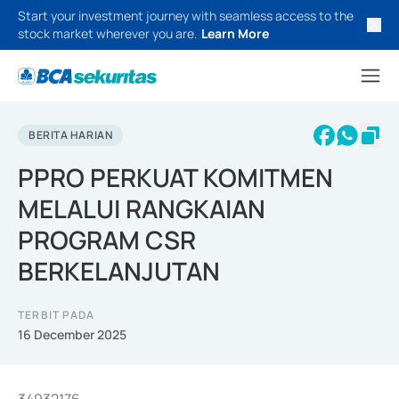
Start your investment journey with seamless access to the
stock market wherever you are.
Learn More
BERITA HARIAN
PPRO PERKUAT KOMITMEN
MELALUI RANGKAIAN
PROGRAM CSR
BERKELANJUTAN
TERBIT PADA
16 December 2025