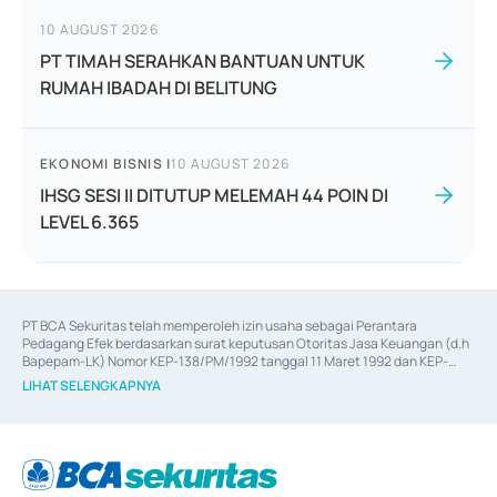
10 AUGUST 2026
PT TIMAH SERAHKAN BANTUAN UNTUK
RUMAH IBADAH DI BELITUNG
EKONOMI BISNIS
|
10 AUGUST 2026
IHSG SESI II DITUTUP MELEMAH 44 POIN DI
LEVEL 6.365
PT BCA Sekuritas telah memperoleh izin usaha sebagai Perantara 
Pedagang Efek berdasarkan surat keputusan Otoritas Jasa Keuangan (d.h 
Bapepam-LK) Nomor KEP-138/PM/1992 tanggal 11 Maret 1992 dan KEP-
06/D.04/2014 tanggal 28 Februari 2014, izin usaha sebagai Penjamin Emisi 
LIHAT SELENGKAPNYA
Efek berdasarkan surat keputusan Otoritas Jasa Keuangan Nomor KEP-
12/PM/PEE/1997 tanggal 24 September 1997 dan KEP-07/D.04/2014 
tanggal 28 Februari 2014, izin usaha sebagai penyedia Jasa Konsultasi 
(
Advisory
) atas kegiatan merger, akuisisi, divestasi, dan 
join venture
berdasarkan surat keputusan Otoritas Jasa Keuangan Nomor S-
67/PM.21/2017 tanggal 3 Februari 2017, dan beberapa izin usaha lainnya 