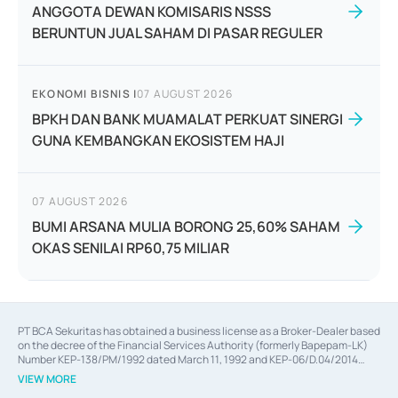
ANGGOTA DEWAN KOMISARIS NSSS
BERUNTUN JUAL SAHAM DI PASAR REGULER
EKONOMI BISNIS
|
07 AUGUST 2026
BPKH DAN BANK MUAMALAT PERKUAT SINERGI
GUNA KEMBANGKAN EKOSISTEM HAJI
07 AUGUST 2026
BUMI ARSANA MULIA BORONG 25,60% SAHAM
OKAS SENILAI RP60,75 MILIAR
PT BCA Sekuritas has obtained a business license as a Broker-Dealer based
on the decree of the Financial Services Authority (formerly Bapepam-LK)
Number KEP-138/PM/1992 dated March 11, 1992 and KEP-06/D.04/2014
dated February 28, 2014, a business license as an Underwriter based on the
VIEW MORE
decree of the Financial Services Authority Number KEP-12/PM/PEE/1997