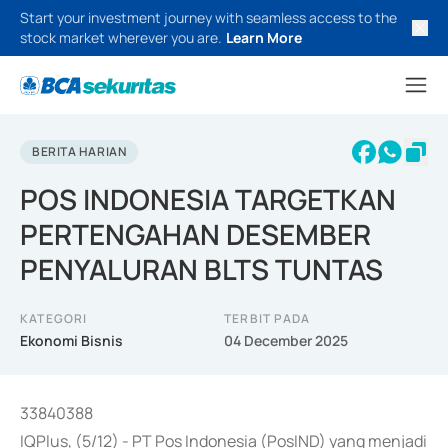
Start your investment journey with seamless access to the
stock market wherever you are.
Learn More
BERITA HARIAN
POS INDONESIA TARGETKAN
PERTENGAHAN DESEMBER
PENYALURAN BLTS TUNTAS
KATEGORI
TERBIT PADA
Ekonomi Bisnis
04 December 2025
33840388
IQPlus, (5/12) - PT Pos Indonesia (PosIND) yang menjadi