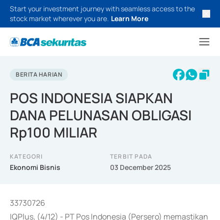
Start your investment journey with seamless access to the
stock market wherever you are.
Learn More
BERITA HARIAN
POS INDONESIA SIAPKAN
DANA PELUNASAN OBLIGASI
Rp100 MILIAR
KATEGORI
TERBIT PADA
Ekonomi Bisnis
03 December 2025
33730726
IQPlus, (4/12) - PT Pos Indonesia (Persero) memastikan