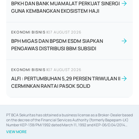
BPKH DAN BANK MUAMALAT PERKUAT SINERGI
GUNA KEMBANGKAN EKOSISTEM HAJI
EKONOMI BISNIS
|
07 AUGUST 2026
BPH MIGAS DAN BPSDM ESDM SIAPKAN
PENGAWAS DISTRIBUSI BBM SUBSIDI
EKONOMI BISNIS
|
07 AUGUST 2026
ALFI : PERTUMBUHAN 5,29 PERSEN TRIWULAN II
CERMINKAN RANTAI PASOK SOLID
PT BCA Sekuritas has obtained a business license as a Broker-Dealer based
on the decree of the Financial Services Authority (formerly Bapepam-LK)
Number KEP-138/PM/1992 dated March 11, 1992 and KEP-06/D.04/2014
dated February 28, 2014, a business license as an Underwriter based on the
VIEW MORE
decree of the Financial Services Authority Number KEP-12/PM/PEE/1997