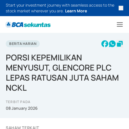
Start your investment journey with seamless access to the
stock market wherever you are.
Learn More
BERITA HARIAN
PORSI KEPEMILIKAN
MENYUSUT, GLENCORE PLC
LEPAS RATUSAN JUTA SAHAM
NCKL
TERBIT PADA
08 January 2026
SAHAM TERKAIT