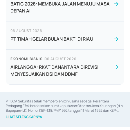
BATIC 2026: MEMBUKA JALAN MENUJU MASA
DEPAN AI
06 AUGUST 2026
PT TIMAH GELAR BULAN BAKTI DI RIAU
EKONOMI BISNIS
|
06 AUGUST 2026
AIRLANGGA: RKAT DANANTARA DIREVISI
MENYESUAIKAN DSI DAN DDMF
PT BCA Sekuritas telah memperoleh izin usaha sebagai Perantara 
Pedagang Efek berdasarkan surat keputusan Otoritas Jasa Keuangan (d.h 
Bapepam-LK) Nomor KEP-138/PM/1992 tanggal 11 Maret 1992 dan KEP-
06/D.04/2014 tanggal 28 Februari 2014, izin usaha sebagai Penjamin Emisi 
LIHAT SELENGKAPNYA
Efek berdasarkan surat keputusan Otoritas Jasa Keuangan Nomor KEP-
12/PM/PEE/1997 tanggal 24 September 1997 dan KEP-07/D.04/2014 
tanggal 28 Februari 2014, izin usaha sebagai penyedia Jasa Konsultasi 