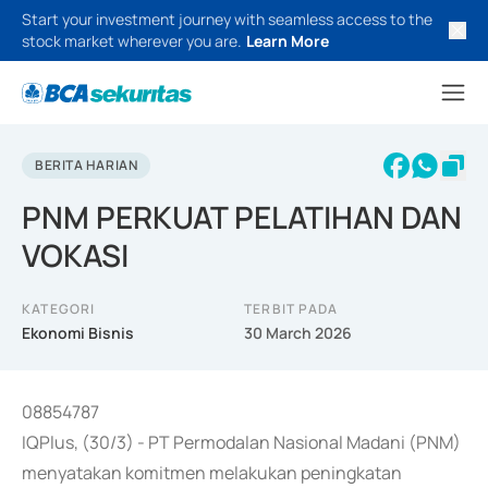
Start your investment journey with seamless access to the
stock market wherever you are.
Learn More
BERITA HARIAN
PNM PERKUAT PELATIHAN DAN
VOKASI
KATEGORI
TERBIT PADA
Ekonomi Bisnis
30 March 2026
08854787
IQPlus, (30/3) - PT Permodalan Nasional Madani (PNM)
menyatakan komitmen melakukan peningkatan