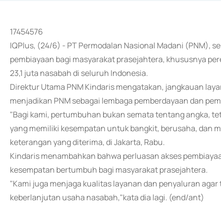
17454576
IQPlus, (24/6) - PT Permodalan Nasional Madani (PNM), s
pembiayaan bagi masyarakat prasejahtera, khususnya pe
23,1 juta nasabah di seluruh Indonesia.
Direktur Utama PNM Kindaris mengatakan, jangkauan layan
menjadikan PNM sebagai lembaga pemberdayaan dan pembi
"Bagi kami, pertumbuhan bukan semata tentang angka, te
yang memiliki kesempatan untuk bangkit, berusaha, dan m
keterangan yang diterima, di Jakarta, Rabu.
Kindaris menambahkan bahwa perluasan akses pembiayaan
kesempatan bertumbuh bagi masyarakat prasejahtera.
"Kami juga menjaga kualitas layanan dan penyaluran aga
keberlanjutan usaha nasabah,"kata dia lagi. (end/ant)