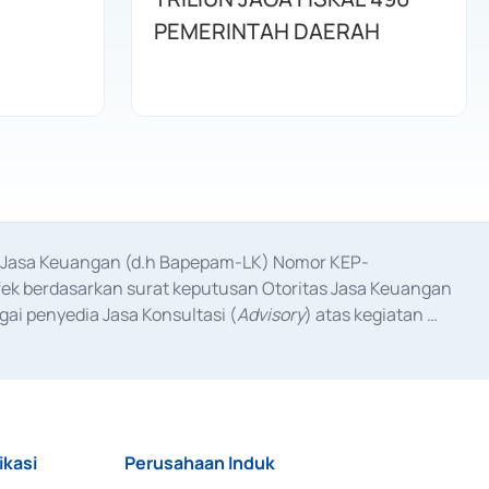
PEMERINTAH DAERAH
as Jasa Keuangan (d.h Bapepam-LK) Nomor KEP-
fek berdasarkan surat keputusan Otoritas Jasa Keuangan 
ai penyedia Jasa Konsultasi (
Advisory
) atas kegiatan 
anggal 3 Februari 2017, dan beberapa izin usaha lainnya 
iterbitkan pada tahun 2017 dan izin usaha lainnya dari 
at Berharga Komersial yang izinnya diterbitkan pada 
ikasi
Perusahaan Induk