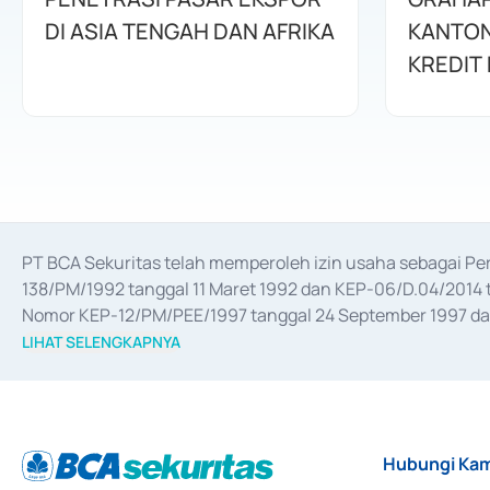
DI ASIA TENGAH DAN AFRIKA
KANTON
KREDIT 
PT BCA Sekuritas telah memperoleh izin usaha sebagai P
138/PM/1992 tanggal 11 Maret 1992 dan KEP-06/D.04/2014 t
Nomor KEP-12/PM/PEE/1997 tanggal 24 September 1997 dan 
merger, akuisisi, divestasi, dan 
join venture
 berdasarkan su
LIHAT SELENGKAPNYA
dari Bank Indonesia antara lain sebagai Perantara Pelaksan
Bank Indonesia sebagai Lembaga Pendukung Penerbitan, Tr
tahun 2018.
Hubungi Kam