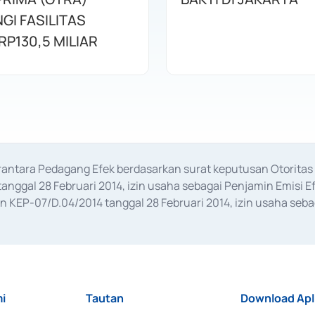
GI FASILITAS
RP130,5 MILIAR
erantara Pedagang Efek berdasarkan surat keputusan Otorit
anggal 28 Februari 2014, izin usaha sebagai Penjamin Emisi E
KEP-07/D.04/2014 tanggal 28 Februari 2014, izin usaha sebag
rat keputusan Otoritas Jasa Keuangan Nomor S-67/PM.21/2017 t
aan Transaksi Sertifikat Deposito di Pasar Uang yang izinnya d
ansaksi, serta Penatausahaan dan Penyelesaian Transaksi Sur
i
Tautan
Download Apl