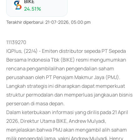
BIKE
24.51
%
Terakhir diperbarui
:
21-07-2026, 05:00:pm
11139270
IQPlus, (22/4) - Emiten distributor sepeda PT Sepeda
Bersama Indonesia Tbk (BIKE) resmi mengumumkan
rencana pengambilalihan pengendalian saham
perusahaan oleh PT Penajam Makmur Jaya (PMJ).
Langkah strategis ini diharapkan dapat memperkuat
struktur permodalan dan memperluas jangkauan bisnis
perseroan di masa depan.
Dalam keterbukaan informasi yang dirilis pada 21 April
2026, Direktur Utama BIKE, Andrew Mulyadi,
menjelaskan bahwa PMJ akan mengambil alih saham
milik pengendali lama, yakni Andrew Mulyadi, Henry