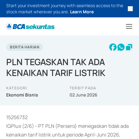
Start your investment journey with seamless access to the
stock market wherever you are.
Learn More
BERITA HARIAN
PLN TEGASKAN TAK ADA
KENAIKAN TARIF LISTRIK
KATEGORI
TERBIT PADA
Ekonomi Bisnis
02 June 2026
15256732
IQPlus (2/6) - PT PLN (Persero) menegaskan tidak ada
kenaikan tarif listrik untuk periode April-Juni 2026,