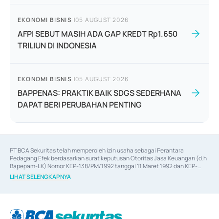
EKONOMI BISNIS
|
05 AUGUST 2026
AFPI SEBUT MASIH ADA GAP KREDT Rp1.650
TRILIUN DI INDONESIA
EKONOMI BISNIS
|
05 AUGUST 2026
BAPPENAS: PRAKTIK BAIK SDGS SEDERHANA
DAPAT BERI PERUBAHAN PENTING
PT BCA Sekuritas telah memperoleh izin usaha sebagai Perantara 
Pedagang Efek berdasarkan surat keputusan Otoritas Jasa Keuangan (d.h 
Bapepam-LK) Nomor KEP-138/PM/1992 tanggal 11 Maret 1992 dan KEP-
06/D.04/2014 tanggal 28 Februari 2014, izin usaha sebagai Penjamin Emisi 
LIHAT SELENGKAPNYA
Efek berdasarkan surat keputusan Otoritas Jasa Keuangan Nomor KEP-
12/PM/PEE/1997 tanggal 24 September 1997 dan KEP-07/D.04/2014 
tanggal 28 Februari 2014, izin usaha sebagai penyedia Jasa Konsultasi 
(
Advisory
) atas kegiatan merger, akuisisi, divestasi, dan 
join venture
berdasarkan surat keputusan Otoritas Jasa Keuangan Nomor S-