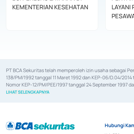
KEMENTERIAN KESEHATAN
LAYANI
PESAWA
PT BCA Sekuritas telah memperoleh izin usaha sebagai P
138/PM/1992 tanggal 11 Maret 1992 dan KEP-06/D.04/2014 t
Nomor KEP-12/PM/PEE/1997 tanggal 24 September 1997 dan 
merger, akuisisi, divestasi, dan 
join venture
 berdasarkan su
LIHAT SELENGKAPNYA
dari Bank Indonesia antara lain sebagai Perantara Pelaksan
Bank Indonesia sebagai Lembaga Pendukung Penerbitan, Tr
tahun 2018.
Hubungi Kam