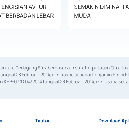
 PENGISIAN AVTUR
SEMAKIN DIMINATI 
T BERBADAN LEBAR
MUDA
erantara Pedagang Efek berdasarkan surat keputusan Otorit
anggal 28 Februari 2014, izin usaha sebagai Penjamin Emisi E
KEP-07/D.04/2014 tanggal 28 Februari 2014, izin usaha sebag
rat keputusan Otoritas Jasa Keuangan Nomor S-67/PM.21/2017 t
aan Transaksi Sertifikat Deposito di Pasar Uang yang izinnya d
ansaksi, serta Penatausahaan dan Penyelesaian Transaksi Sur
i
Tautan
Download Apl