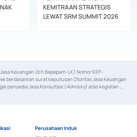
ANAK
KEMITRAAN STRATEGIS
LEWAT SRM SUMMIT 2026
as Jasa Keuangan (d.h Bapepam-LK) Nomor KEP-
fek berdasarkan surat keputusan Otoritas Jasa Keuangan 
ai penyedia Jasa Konsultasi (
Advisory
) atas kegiatan 
anggal 3 Februari 2017, dan beberapa izin usaha lainnya 
iterbitkan pada tahun 2017 dan izin usaha lainnya dari 
at Berharga Komersial yang izinnya diterbitkan pada 
ikasi
Perusahaan Induk