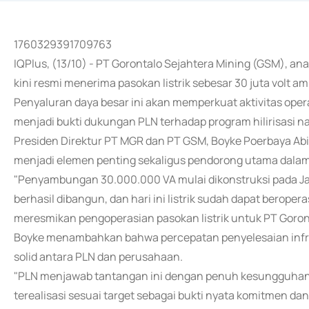
1760329391709763
IQPlus, (13/10) - PT Gorontalo Sejahtera Mining (GSM), a
kini resmi menerima pasokan listrik sebesar 30 juta volt am
Penyaluran daya besar ini akan memperkuat aktivitas oper
menjadi bukti dukungan PLN terhadap program hilirisasi n
Presiden Direktur PT MGR dan PT GSM, Boyke Poerbaya Abi
menjadi elemen penting sekaligus pendorong utama dala
"Penyambungan 30.000.000 VA mulai dikonstruksi pada Ja
berhasil dibangun, dan hari ini listrik sudah dapat beroperas
meresmikan pengoperasian pasokan listrik untuk PT Goron
Boyke menambahkan bahwa percepatan penyelesaian infrast
solid antara PLN dan perusahaan.
"PLN menjawab tantangan ini dengan penuh kesungguhan, d
terealisasi sesuai target sebagai bukti nyata komitmen dan