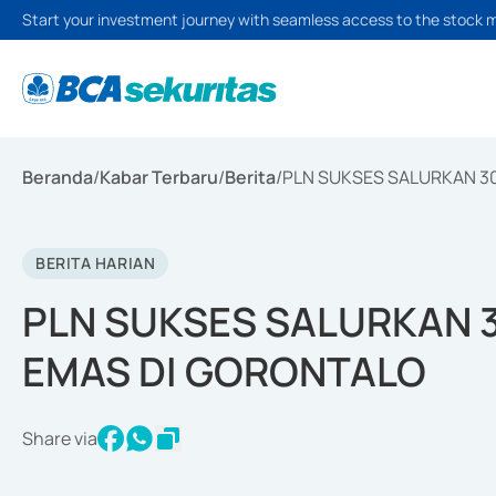
Start your investment journey with seamless access to the stock 
Beranda
/
Kabar Terbaru
/
Berita
/
PLN SUKSES SALURKAN 3
BERITA HARIAN
PLN SUKSES SALURKAN 
EMAS DI GORONTALO
Share via