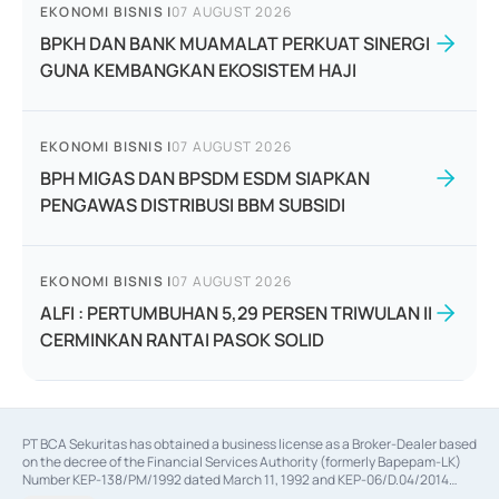
EKONOMI BISNIS
|
07 AUGUST 2026
BPKH DAN BANK MUAMALAT PERKUAT SINERGI
GUNA KEMBANGKAN EKOSISTEM HAJI
EKONOMI BISNIS
|
07 AUGUST 2026
BPH MIGAS DAN BPSDM ESDM SIAPKAN
PENGAWAS DISTRIBUSI BBM SUBSIDI
EKONOMI BISNIS
|
07 AUGUST 2026
ALFI : PERTUMBUHAN 5,29 PERSEN TRIWULAN II
CERMINKAN RANTAI PASOK SOLID
PT BCA Sekuritas has obtained a business license as a Broker-Dealer based
on the decree of the Financial Services Authority (formerly Bapepam-LK)
Number KEP-138/PM/1992 dated March 11, 1992 and KEP-06/D.04/2014
dated February 28, 2014, a business license as an Underwriter based on the