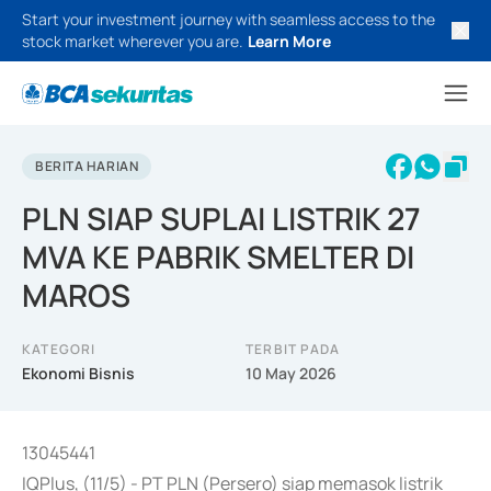
Start your investment journey with seamless access to the
stock market wherever you are.
Learn More
BERITA HARIAN
PLN SIAP SUPLAI LISTRIK 27
MVA KE PABRIK SMELTER DI
MAROS
KATEGORI
TERBIT PADA
Ekonomi Bisnis
10 May 2026
13045441
IQPlus, (11/5) - PT PLN (Persero) siap memasok listrik