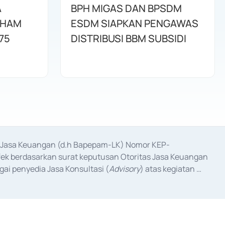
A
BPH MIGAS DAN BPSDM
AHAM
ESDM SIAPKAN PENGAWAS
75
DISTRIBUSI BBM SUBSIDI
as Jasa Keuangan (d.h Bapepam-LK) Nomor KEP-
fek berdasarkan surat keputusan Otoritas Jasa Keuangan 
ai penyedia Jasa Konsultasi (
Advisory
) atas kegiatan 
anggal 3 Februari 2017, dan beberapa izin usaha lainnya 
iterbitkan pada tahun 2017 dan izin usaha lainnya dari 
at Berharga Komersial yang izinnya diterbitkan pada 