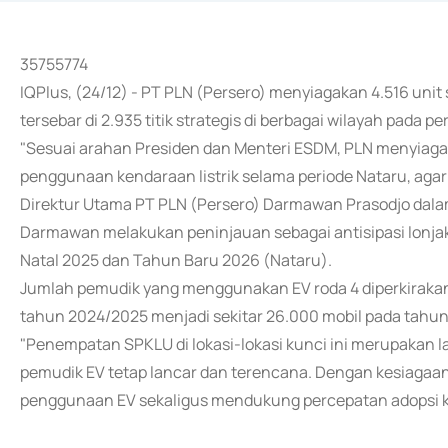
35755774
IQPlus, (24/12) - PT PLN (Persero) menyiagakan 4.516 uni
tersebar di 2.935 titik strategis di berbagai wilayah pada 
"Sesuai arahan Presiden dan Menteri ESDM, PLN menyiagak
penggunaan kendaraan listrik selama periode Nataru, agar l
Direktur Utama PT PLN (Persero) Darmawan Prasodjo dalam
Darmawan melakukan peninjauan sebagai antisipasi lonjak
Natal 2025 dan Tahun Baru 2026 (Nataru).
Jumlah pemudik yang menggunakan EV roda 4 diperkirakan m
tahun 2024/2025 menjadi sekitar 26.000 mobil pada tahun
"Penempatan SPKLU di lokasi-lokasi kunci ini merupakan 
pemudik EV tetap lancar dan terencana. Dengan kesiagaan
penggunaan EV sekaligus mendukung percepatan adopsi kend