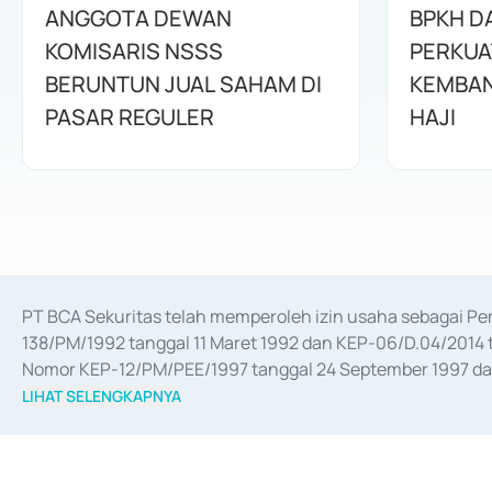
ANGGOTA DEWAN
BPKH D
KOMISARIS NSSS
PERKUA
BERUNTUN JUAL SAHAM DI
KEMBAN
PASAR REGULER
HAJI
PT BCA Sekuritas telah memperoleh izin usaha sebagai P
138/PM/1992 tanggal 11 Maret 1992 dan KEP-06/D.04/2014 t
Nomor KEP-12/PM/PEE/1997 tanggal 24 September 1997 dan 
merger, akuisisi, divestasi, dan 
join venture
 berdasarkan su
LIHAT SELENGKAPNYA
dari Bank Indonesia antara lain sebagai Perantara Pelaksan
Bank Indonesia sebagai Lembaga Pendukung Penerbitan, Tr
tahun 2018.