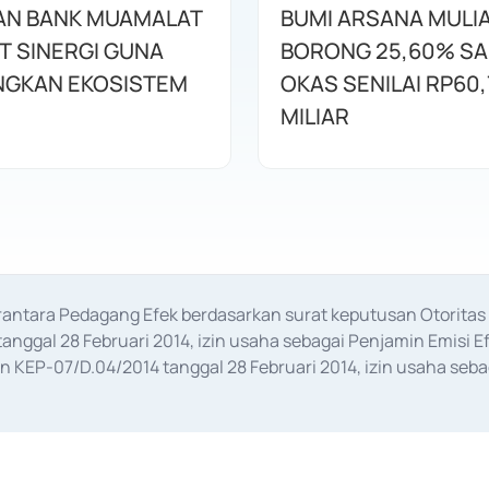
AN BANK MUAMALAT
BUMI ARSANA MULI
T SINERGI GUNA
BORONG 25,60% S
GKAN EKOSISTEM
OKAS SENILAI RP60,
MILIAR
erantara Pedagang Efek berdasarkan surat keputusan Otorit
anggal 28 Februari 2014, izin usaha sebagai Penjamin Emisi E
KEP-07/D.04/2014 tanggal 28 Februari 2014, izin usaha sebag
rat keputusan Otoritas Jasa Keuangan Nomor S-67/PM.21/2017 t
aan Transaksi Sertifikat Deposito di Pasar Uang yang izinnya d
ansaksi, serta Penatausahaan dan Penyelesaian Transaksi Sur