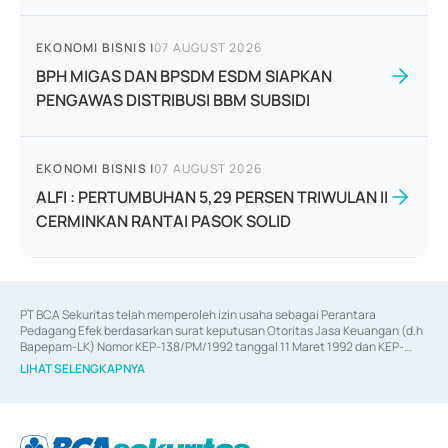
EKONOMI BISNIS
|
07 AUGUST 2026
BPH MIGAS DAN BPSDM ESDM SIAPKAN
PENGAWAS DISTRIBUSI BBM SUBSIDI
EKONOMI BISNIS
|
07 AUGUST 2026
ALFI : PERTUMBUHAN 5,29 PERSEN TRIWULAN II
CERMINKAN RANTAI PASOK SOLID
PT BCA Sekuritas telah memperoleh izin usaha sebagai Perantara 
Pedagang Efek berdasarkan surat keputusan Otoritas Jasa Keuangan (d.h 
Bapepam-LK) Nomor KEP-138/PM/1992 tanggal 11 Maret 1992 dan KEP-
06/D.04/2014 tanggal 28 Februari 2014, izin usaha sebagai Penjamin Emisi 
LIHAT SELENGKAPNYA
Efek berdasarkan surat keputusan Otoritas Jasa Keuangan Nomor KEP-
12/PM/PEE/1997 tanggal 24 September 1997 dan KEP-07/D.04/2014 
tanggal 28 Februari 2014, izin usaha sebagai penyedia Jasa Konsultasi 
(
Advisory
) atas kegiatan merger, akuisisi, divestasi, dan 
join venture
berdasarkan surat keputusan Otoritas Jasa Keuangan Nomor S-