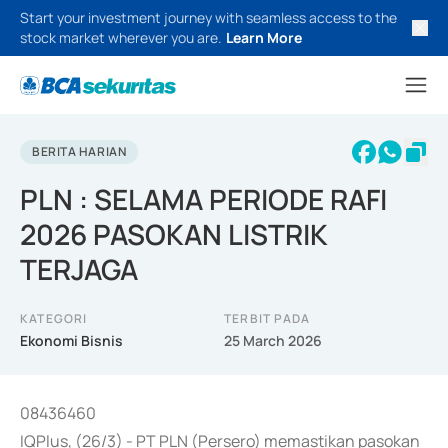
Start your investment journey with seamless access to the
stock market wherever you are.
Learn More
BERITA HARIAN
PLN : SELAMA PERIODE RAFI
2026 PASOKAN LISTRIK
TERJAGA
KATEGORI
TERBIT PADA
Ekonomi Bisnis
25 March 2026
08436460
IQPlus, (26/3) - PT PLN (Persero) memastikan pasokan