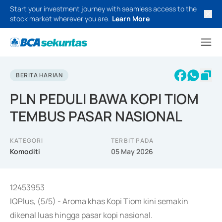
Start your investment journey with seamless access to the
stock market wherever you are.
Learn More
BERITA HARIAN
PLN PEDULI BAWA KOPI TIOM
TEMBUS PASAR NASIONAL
KATEGORI
TERBIT PADA
Komoditi
05 May 2026
12453953
IQPlus, (5/5) - Aroma khas Kopi Tiom kini semakin
dikenal luas hingga pasar kopi nasional.