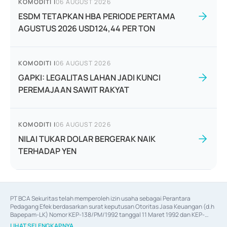
KOMODITI
|
06 AUGUST 2026
ESDM TETAPKAN HBA PERIODE PERTAMA
AGUSTUS 2026 USD124,44 PER TON
KOMODITI
|
06 AUGUST 2026
GAPKI: LEGALITAS LAHAN JADI KUNCI
PEREMAJAAN SAWIT RAKYAT
KOMODITI
|
06 AUGUST 2026
NILAI TUKAR DOLAR BERGERAK NAIK
TERHADAP YEN
PT BCA Sekuritas telah memperoleh izin usaha sebagai Perantara 
Pedagang Efek berdasarkan surat keputusan Otoritas Jasa Keuangan (d.h 
Bapepam-LK) Nomor KEP-138/PM/1992 tanggal 11 Maret 1992 dan KEP-
06/D.04/2014 tanggal 28 Februari 2014, izin usaha sebagai Penjamin Emisi 
LIHAT SELENGKAPNYA