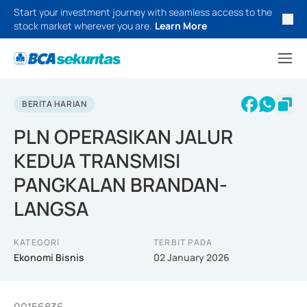
Start your investment journey with seamless access to the
stock market wherever you are.
Learn More
BERITA HARIAN
PLN OPERASIKAN JALUR
KEDUA TRANSMISI
PANGKALAN BRANDAN-
LANGSA
KATEGORI
TERBIT PADA
Ekonomi Bisnis
02 January 2026