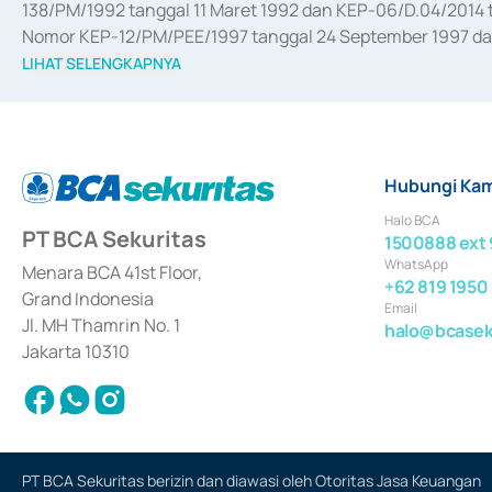
138/PM/1992 tanggal 11 Maret 1992 dan KEP-06/D.04/2014 t
Nomor KEP-12/PM/PEE/1997 tanggal 24 September 1997 dan 
merger, akuisisi, divestasi, dan 
join venture
 berdasarkan su
LIHAT SELENGKAPNYA
dari Bank Indonesia antara lain sebagai Perantara Pelaksan
Bank Indonesia sebagai Lembaga Pendukung Penerbitan, Tr
tahun 2018.
Hubungi Kam
Halo BCA
PT BCA Sekuritas
1500888 ext 
WhatsApp
Menara BCA 41st Floor,
+62 819 1950
Grand Indonesia
Email
Jl. MH Thamrin No. 1
halo@bcaseku
Jakarta 10310
PT BCA Sekuritas berizin dan diawasi oleh Otoritas Jasa Keuangan