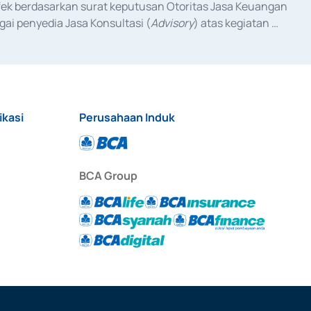
fek berdasarkan surat keputusan Otoritas Jasa Keuangan 
ai penyedia Jasa Konsultasi (
Advisory
) atas kegiatan 
anggal 3 Februari 2017, dan beberapa izin usaha lainnya 
iterbitkan pada tahun 2017 dan izin usaha lainnya dari 
at Berharga Komersial yang izinnya diterbitkan pada 
ikasi
Perusahaan Induk
BCA Group