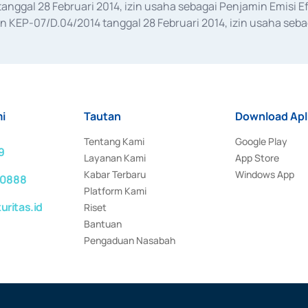
anggal 28 Februari 2014, izin usaha sebagai Penjamin Emisi E
KEP-07/D.04/2014 tanggal 28 Februari 2014, izin usaha sebag
rat keputusan Otoritas Jasa Keuangan Nomor S-67/PM.21/2017 t
aan Transaksi Sertifikat Deposito di Pasar Uang yang izinnya d
ansaksi, serta Penatausahaan dan Penyelesaian Transaksi Sur
i
Tautan
Download Apl
Tentang Kami
Google Play
9
Layanan Kami
App Store
Kabar Terbaru
Windows App
 0888
Platform Kami
ritas.id
Riset
Bantuan
Pengaduan Nasabah