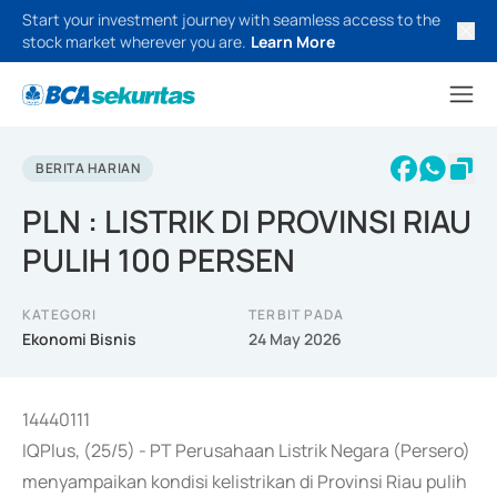
Start your investment journey with seamless access to the
stock market wherever you are.
Learn More
BERITA HARIAN
PLN : LISTRIK DI PROVINSI RIAU
PULIH 100 PERSEN
KATEGORI
TERBIT PADA
Ekonomi Bisnis
24 May 2026
14440111
IQPlus, (25/5) - PT Perusahaan Listrik Negara (Persero)
menyampaikan kondisi kelistrikan di Provinsi Riau pulih