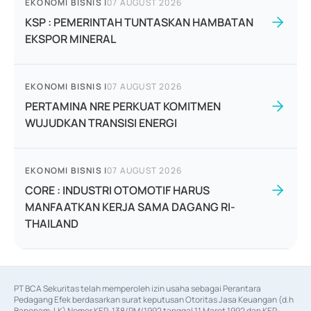
EKONOMI BISNIS
|
07 AUGUST 2026
KSP : PEMERINTAH TUNTASKAN HAMBATAN
EKSPOR MINERAL
EKONOMI BISNIS
|
07 AUGUST 2026
PERTAMINA NRE PERKUAT KOMITMEN
WUJUDKAN TRANSISI ENERGI
EKONOMI BISNIS
|
07 AUGUST 2026
CORE : INDUSTRI OTOMOTIF HARUS
MANFAATKAN KERJA SAMA DAGANG RI-
THAILAND
PT BCA Sekuritas telah memperoleh izin usaha sebagai Perantara 
Pedagang Efek berdasarkan surat keputusan Otoritas Jasa Keuangan (d.h 
Bapepam-LK) Nomor KEP-138/PM/1992 tanggal 11 Maret 1992 dan KEP-