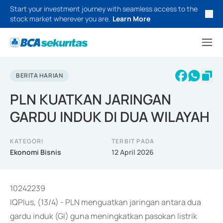
Start your investment journey with seamless access to the
stock market wherever you are.
Learn More
BERITA HARIAN
PLN KUATKAN JARINGAN
GARDU INDUK DI DUA WILAYAH
KATEGORI
TERBIT PADA
Ekonomi Bisnis
12 April 2026
10242239
IQPlus, (13/4) - PLN menguatkan jaringan antara dua
gardu induk (GI) guna meningkatkan pasokan listrik