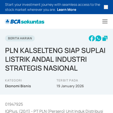
Start your investment journey with seamless access to the
stock market wherever you are.
Learn More
BERITA HARIAN
PLN KALSELTENG SIAP SUPLAI
LISTRIK ANDAL INDUSTRI
STRATEGIS NASIONAL
KATEGORI
TERBIT PADA
Ekonomi Bisnis
19 January 2026
01947925
IQPlus, (20/1) - PT PLN (Persero) Unit Induk Distribusi