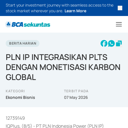
Start your investment journey with seamless access to the
stock market wherever you are.
Learn More
BERITA HARIAN
PLN IP INTEGRASIKAN PLTS
DENGAN MONETISASI KARBON
GLOBAL
KATEGORI
TERBIT PADA
Ekonomi Bisnis
07 May 2026
12739149
IQPlus, (8/5) - PT PLN Indonesia Power (PLN IP)