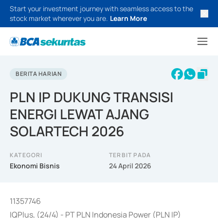
Start your investment journey with seamless access to the
stock market wherever you are.
Learn More
BERITA HARIAN
PLN IP DUKUNG TRANSISI
ENERGI LEWAT AJANG
SOLARTECH 2026
KATEGORI
TERBIT PADA
Ekonomi Bisnis
24 April 2026
11357746
IQPlus, (24/4) - PT PLN Indonesia Power (PLN IP)