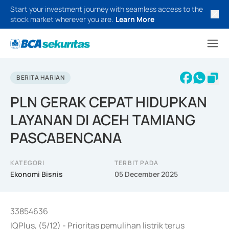
Start your investment journey with seamless access to the
stock market wherever you are.
Learn More
BERITA HARIAN
PLN GERAK CEPAT HIDUPKAN
LAYANAN DI ACEH TAMIANG
PASCABENCANA
KATEGORI
TERBIT PADA
Ekonomi Bisnis
05 December 2025
33854636
IQPlus, (5/12) - Prioritas pemulihan listrik terus