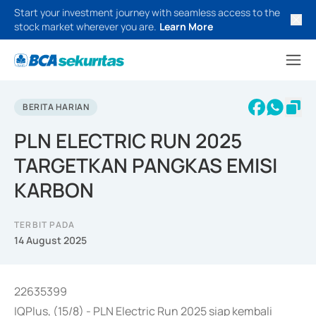
Start your investment journey with seamless access to the
stock market wherever you are.
Learn More
BERITA HARIAN
PLN ELECTRIC RUN 2025
TARGETKAN PANGKAS EMISI
KARBON
TERBIT PADA
14 August 2025
22635399
IQPlus, (15/8) - PLN Electric Run 2025 siap kembali