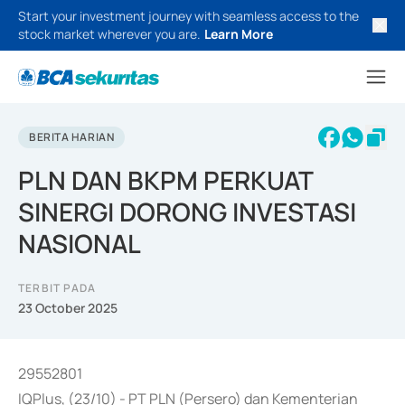
Start your investment journey with seamless access to the
stock market wherever you are.
Learn More
BERITA HARIAN
PLN DAN BKPM PERKUAT
SINERGI DORONG INVESTASI
NASIONAL
TERBIT PADA
23 October 2025
29552801
IQPlus, (23/10) - PT PLN (Persero) dan Kementerian