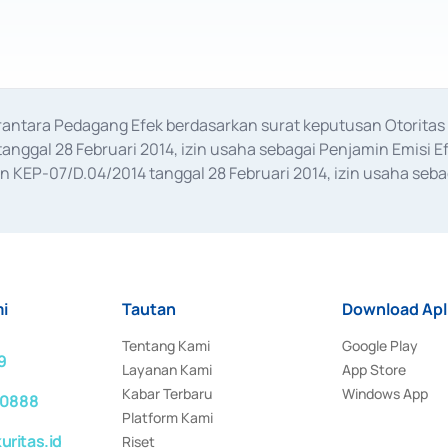
erantara Pedagang Efek berdasarkan surat keputusan Otorit
anggal 28 Februari 2014, izin usaha sebagai Penjamin Emisi E
KEP-07/D.04/2014 tanggal 28 Februari 2014, izin usaha sebag
rat keputusan Otoritas Jasa Keuangan Nomor S-67/PM.21/2017 t
aan Transaksi Sertifikat Deposito di Pasar Uang yang izinnya d
ansaksi, serta Penatausahaan dan Penyelesaian Transaksi Sur
i
Tautan
Download Apl
Tentang Kami
Google Play
9
Layanan Kami
App Store
Kabar Terbaru
Windows App
 0888
Platform Kami
ritas.id
Riset