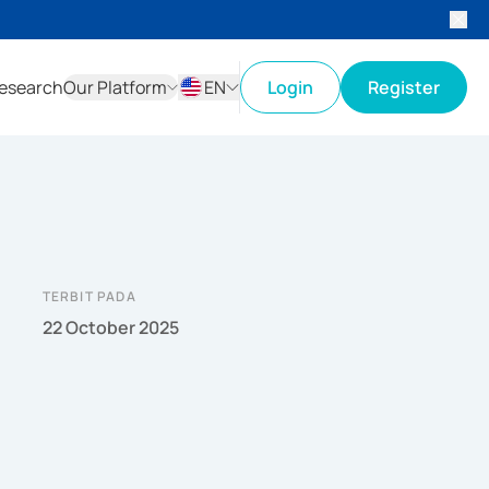
esearch
Our Platform
EN
Login
Register
ID
EN
TERBIT PADA
22 October 2025