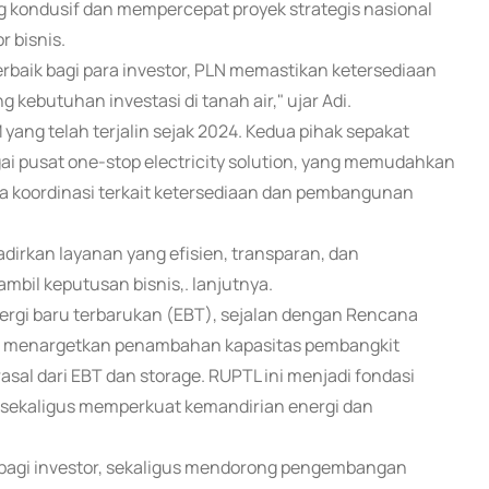
ng kondusif dan mempercepat proyek strategis nasional
r bisnis.
baik bagi para investor, PLN memastikan ketersediaan
kebutuhan investasi di tanah air," ujar Adi.
ng telah terjalin sejak 2024. Kedua pihak sepakat
ai pusat one-stop electricity solution, yang memudahkan
ta koordinasi terkait ketersediaan dan pembangunan
dirkan layanan yang efisien, transparan, dan
mbil keputusan bisnis,. lanjutnya.
energi baru terbarukan (EBT), sejalan dengan Rencana
ng menargetkan penambahan kapasitas pembangkit
sal dari EBT dan storage. RUPTL ini menjadi fondasi
, sekaligus memperkuat kemandirian energi dan
 bagi investor, sekaligus mendorong pengembangan