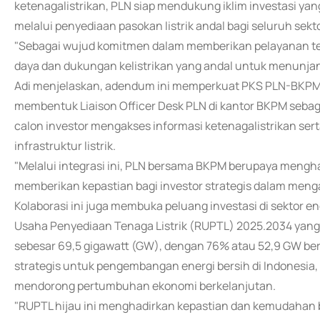
ketenagalistrikan, PLN siap mendukung iklim investasi ya
melalui penyediaan pasokan listrik andal bagi seluruh sekto
"Sebagai wujud komitmen dalam memberikan pelayanan ter
daya dan dukungan kelistrikan yang andal untuk menunjang 
Adi menjelaskan, adendum ini memperkuat PKS PLN-BKPM ya
membentuk Liaison Officer Desk PLN di kantor BKPM sebag
calon investor mengakses informasi ketenagalistrikan ser
infrastruktur listrik.
"Melalui integrasi ini, PLN bersama BKPM berupaya mengha
memberikan kepastian bagi investor strategis dalam menga
Kolaborasi ini juga membuka peluang investasi di sektor 
Usaha Penyediaan Tenaga Listrik (RUPTL) 2025.2034 ya
sebesar 69,5 gigawatt (GW), dengan 76% atau 52,9 GW bera
strategis untuk pengembangan energi bersih di Indonesia
mendorong pertumbuhan ekonomi berkelanjutan.
"RUPTL hijau ini menghadirkan kepastian dan kemudahan