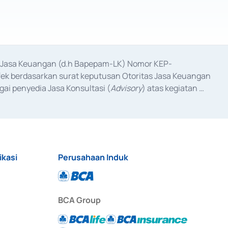
as Jasa Keuangan (d.h Bapepam-LK) Nomor KEP-
fek berdasarkan surat keputusan Otoritas Jasa Keuangan 
ai penyedia Jasa Konsultasi (
Advisory
) atas kegiatan 
anggal 3 Februari 2017, dan beberapa izin usaha lainnya 
iterbitkan pada tahun 2017 dan izin usaha lainnya dari 
at Berharga Komersial yang izinnya diterbitkan pada 
ikasi
Perusahaan Induk
BCA Group