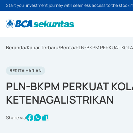
Start your investment journey with seamless access to the stock 
Beranda
/
Kabar Terbaru
/
Berita
/
PLN-BKPM PERKUAT KOLA
BERITA HARIAN
PLN-BKPM PERKUAT KOL
KETENAGALISTRIKAN
Share via