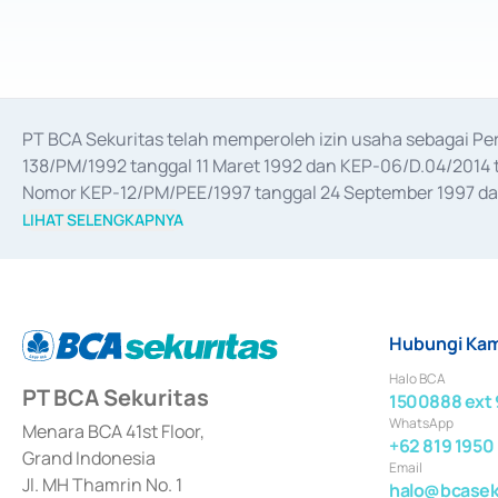
PT BCA Sekuritas telah memperoleh izin usaha sebagai P
138/PM/1992 tanggal 11 Maret 1992 dan KEP-06/D.04/2014 t
Nomor KEP-12/PM/PEE/1997 tanggal 24 September 1997 dan 
merger, akuisisi, divestasi, dan 
join venture
 berdasarkan su
LIHAT SELENGKAPNYA
dari Bank Indonesia antara lain sebagai Perantara Pelaksan
Bank Indonesia sebagai Lembaga Pendukung Penerbitan, Tr
tahun 2018.
Hubungi Kam
Halo BCA
PT BCA Sekuritas
1500888 ext 
WhatsApp
Menara BCA 41st Floor,
+62 819 1950
Grand Indonesia
Email
Jl. MH Thamrin No. 1
halo@bcaseku