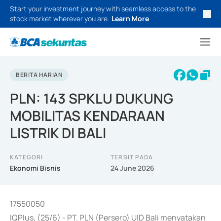
Start your investment journey with seamless access to the
stock market wherever you are.
Learn More
BERITA HARIAN
PLN: 143 SPKLU DUKUNG
MOBILITAS KENDARAAN
LISTRIK DI BALI
KATEGORI
TERBIT PADA
Ekonomi Bisnis
24 June 2026
17550050
IQPlus, (25/6) - PT. PLN (Persero) UID Bali menyatakan