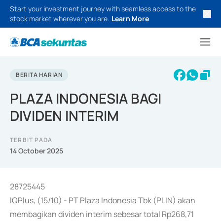
Start your investment journey with seamless access to the
stock market wherever you are.
Learn More
BERITA HARIAN
PLAZA INDONESIA BAGI
DIVIDEN INTERIM
TERBIT PADA
14 October 2025
28725445
IQPlus, (15/10) - PT Plaza Indonesia Tbk (PLIN) akan
membagikan dividen interim sebesar total Rp268,71