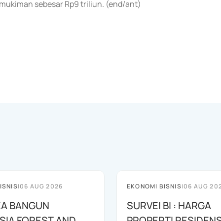
ukiman sebesar Rp9 triliun. (end/ant)
ISNIS
|
06 AUG 2026
EKONOMI BISNIS
|
06 AUG 20
EA BANGUN
SURVEI BI : HARGA
SIA FOREST AND
PROPERTI RESIDENS