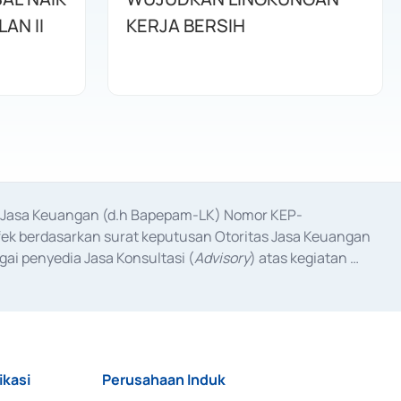
AN II
KERJA BERSIH
as Jasa Keuangan (d.h Bapepam-LK) Nomor KEP-
fek berdasarkan surat keputusan Otoritas Jasa Keuangan 
ai penyedia Jasa Konsultasi (
Advisory
) atas kegiatan 
anggal 3 Februari 2017, dan beberapa izin usaha lainnya 
iterbitkan pada tahun 2017 dan izin usaha lainnya dari 
at Berharga Komersial yang izinnya diterbitkan pada 
ikasi
Perusahaan Induk