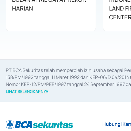
HARIAN
LAND F
CENTE
PT BCA Sekuritas telah memperoleh izin usaha sebagai P
138/PM/1992 tanggal 11 Maret 1992 dan KEP-06/D.04/2014 t
Nomor KEP-12/PM/PEE/1997 tanggal 24 September 1997 dan 
merger, akuisisi, divestasi, dan 
join venture
 berdasarkan su
LIHAT SELENGKAPNYA
dari Bank Indonesia antara lain sebagai Perantara Pelaksan
Bank Indonesia sebagai Lembaga Pendukung Penerbitan, Tr
tahun 2018.
Hubungi Kam