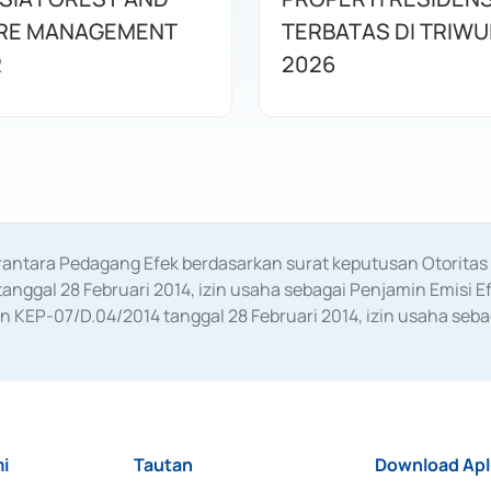
IRE MANAGEMENT
TERBATAS DI TRIWUL
R
2026
erantara Pedagang Efek berdasarkan surat keputusan Otorit
anggal 28 Februari 2014, izin usaha sebagai Penjamin Emisi E
KEP-07/D.04/2014 tanggal 28 Februari 2014, izin usaha sebag
rat keputusan Otoritas Jasa Keuangan Nomor S-67/PM.21/2017 t
aan Transaksi Sertifikat Deposito di Pasar Uang yang izinnya d
ansaksi, serta Penatausahaan dan Penyelesaian Transaksi Sur
i
Tautan
Download Apl