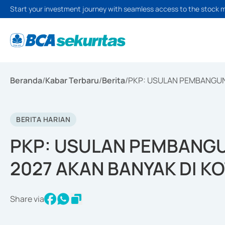
Start your investment journey with seamless access to the stock 
Beranda
/
Kabar Terbaru
/
Berita
/
PKP: USULAN PEMBANGUN
BERITA HARIAN
PKP: USULAN PEMBANG
2027 AKAN BANYAK DI K
Share via