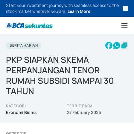
Start your investment journey with seamless access to the
stock market wherever you are.
Learn More
BERITA HARIAN
PKP SIAPKAN SKEMA
PERPANJANGAN TENOR
RUMAH SUBSIDI SAMPAI 30
TAHUN
KATEGORI
TERBIT PADA
Ekonomi Bisnis
27 February 2026